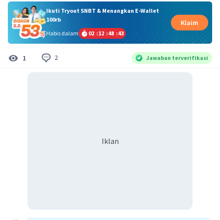
Ikuti Tryout SNBT & Menangkan E-Wallet
100rb
Klaim
Habis dalam
02
:
12
:
48
:
43
2
1
Jawaban terverifikasi
Iklan