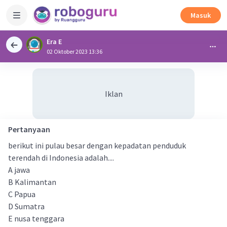
Masuk
Era E
02 Oktober 2023 13:36
Iklan
Pertanyaan
berikut ini pulau besar dengan kepadatan penduduk
terendah di Indonesia adalah....
A jawa
B Kalimantan
C Papua
D Sumatra
E nusa tenggara