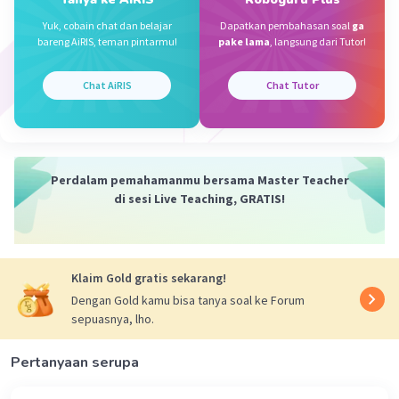
Yuk, cobain chat dan belajar
Dapatkan pembahasan soal
ga
·
0.0
(
0
)
Balas
Beri Rating
bareng AiRIS, teman pintarmu!
pake lama
, langsung dari Tutor!
Iklan
Chat AiRIS
Chat Tutor
Perdalam pemahamanmu bersama Master Teacher
di sesi Live Teaching, GRATIS!
Klaim Gold gratis sekarang!
Dengan Gold kamu bisa tanya soal ke Forum
sepuasnya, lho.
Pertanyaan serupa