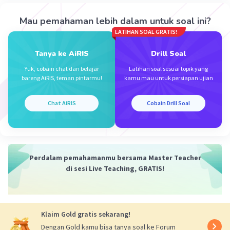
iklim adalah pola cuaca rata-rata yang terjadi
untuk waktu yang relatif lebih lama (sekitar 30
Mau pemahaman lebih dalam untuk soal ini?
tahun) dan mencakup
LATIHAN SOAL GRATIS!
wilayah yang luas. Di Indonesia instansi yang
Tanya ke AiRIS
Drill Soal
berwenang mengenai cuaca iklim dan geofisika
yaitu BMKG. Sedangkan bidang informasi
Yuk, cobain chat dan belajar
Latihan soal sesuai topik yang
bareng AiRIS, teman pintarmu!
kamu mau untuk persiapan ujian
geospasial di bawah BIG (Badan Informasi
Geospasial)
Chat AiRIS
Cobain Drill Soal
·
0.0
(
0
)
Balas
Beri Rating
Mazaya M
Community
Level 25
Perdalam pemahamanmu bersama Master Teacher
31 Maret 2024 23:35
di sesi Live Teaching, GRATIS!
D.
Iklan
·
0.0
(
0
)
Balas
Beri Rating
Klaim Gold gratis sekarang!
Dengan Gold kamu bisa tanya soal ke Forum