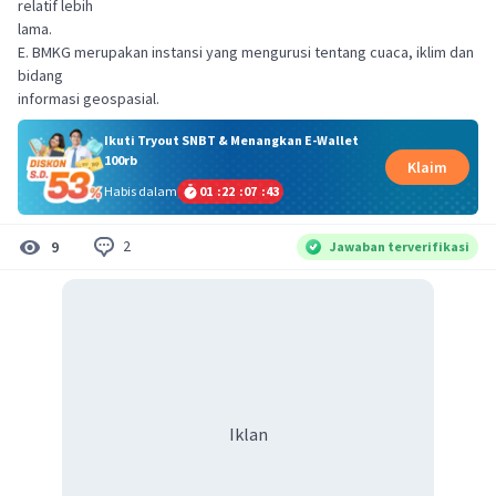
relatif lebih
lama.
E. BMKG merupakan instansi yang mengurusi tentang cuaca, iklim dan
bidang
informasi geospasial.
Ikuti Tryout SNBT & Menangkan E-Wallet
100rb
Klaim
Habis dalam
01
:
22
:
07
:
42
2
9
Jawaban terverifikasi
Iklan