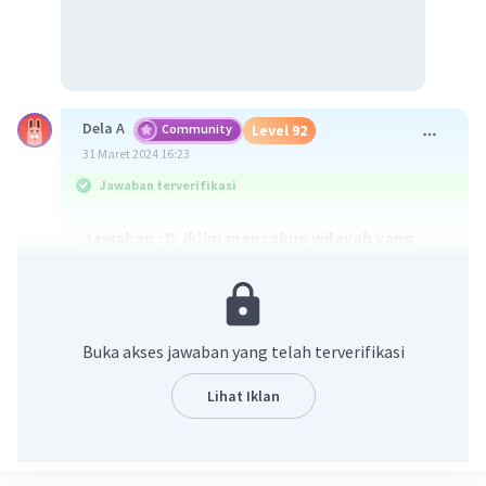
Dela A
Community
Level 92
31 Maret 2024 16:23
Jawaban terverifikasi
Jawaban : D. iklim mencakup wilayah yang
luas dan terjadi untuk waktu yang relatif lebih
lama.
Pembahasan :
Buka akses jawaban yang telah terverifikasi
Cuaca dan iklim memiliki unsur yang sama,
perbedaannya terletak pada rentang waktu dan
Lihat Iklan
cakupan wilayah. Cuaca adalah keadaan udara
yang terjadi disuatu tempat yang relatif sempit
dengan waktu yang relatif singkat, sedangkan