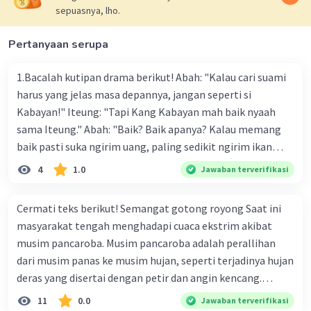
sepuasnya, lho.
Pertanyaan serupa
1.Bacalah kutipan drama berikut! Abah: "Kalau cari suami
harus yang jelas masa depannya, jangan seperti si
Kabayan!" Iteung: "Tapi Kang Kabayan mah baik nyaah
sama Iteung." Abah: "Baik? Baik apanya? Kalau memang
baik pasti suka ngirim uang, paling sedikit ngirim ikan
kesenangan Abah. Ikan gurame!" Ambu: "Abah teh
4
1.0
Jawaban terverifikasi
kumaha. Apa-apa selalu saja diukur pakai uang." Tokoh
Iteung pada kutipan drama tersebut akan lebih menarik
Cermati teks berikut! Semangat gotong royong Saat ini
jika menggunakan kostum a. celana panjang dan kaos
masyarakat tengah menghadapi cuaca ekstrim akibat
dengan rambut panjang dibiarkan terurai b. celana
musim pancaroba. Musim pancaroba adalah perallihan
panjang dan kaos dengan rambut dikepang dua c. kebaya
dari musim panas ke musim hujan, seperti terjadinya hujan
dan celana panjang dengan rambut dibiarkan terurai d.
deras yang disertai dengan petir dan angin kencang.
kebaya dan kain dengan rambut di kepang dua 2.Jo : "Hey,
Kondisi tersebut terjadi di berbagai daerah di indonesia.
11
0.0
Jawaban terverifikasi
jalan yang bener dong!" (keluar dari mobil) Yuda: (tampak