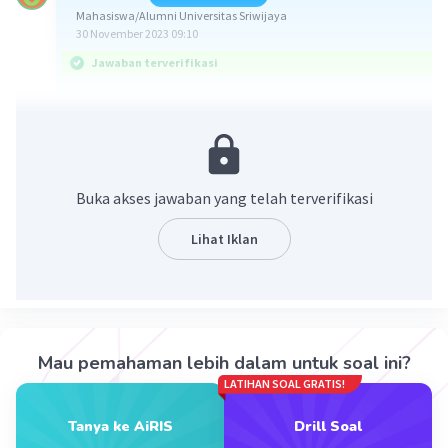
Mahasiswa/Alumni Universitas Sriwijaya
30 November 2023 09:10
Jawaban terverifikasi
Jawabannya D
Simak pembahasan berikut ya,
John Stuat Mill merupakan salah satu tokoh dari
Buka akses jawaban yang telah terverifikasi
mazhab klasik. Tokoh utama teori pertumbuhan
dari mazhab historis yaitu Fredrich list, Karl
Lihat Iklan
Bucher, W.Sombart, dan W.W.Rostow.
Oleh karena itu jawaban untuk soal tersebut
adalah D.J.S MIll
Mau pemahaman lebih dalam untuk soal ini?
·
0.0
(
0
)
Balas
Beri Rating
LATIHAN SOAL GRATIS!
Tanya ke AiRIS
Drill Soal