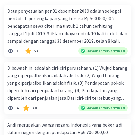
Data penyesuaian per 31 desember 2019 adalah sebagai
berikut: 1. perlengkapan yang tersisa Rp500.000,00 2.
pendapatan sewa diterima untuk 1 tahun terhitung
tanggal 1 juli 2019. 3. iklan dibayar untuk 10 kali terbit, dan
sampai dengan tanggal 31 desember 2019, telah 8 kali
terbit. 4. gaji terutang untuk periode berjalan sebesar
10
5.0
Jawaban terverifikasi
Rp800.000,00 dari data di atas, pencatatan jurnal pembalik
yang benar adalah ....
Dibawaah ini adaalah ciri-ciri perusahaan. (1) Wujud barang
yang diperjualbelikan adalah abstrak. (2) Wujud barang
yang diperjualbelikan adalah fisik. (3) Pendapatan pokok
diperoleh dari penjualan barang. (4) Pendapatan yang
diperoleh dari penjualan jasa.Dari ciri-ciri tersebut yang
merupakan ciri dari perusahaan dagang ditunjukan pada
4
3.0
Jawaban terverifikasi
nomor…. a. 1 dan 3 b. 3 dan 4 c. 2 dan 3 d. 1 dan 2 e. 2 dan 4
Andi merupakan warga negara Indonesia yang bekerja di
dalam negeri dengan pendapatan Rp6.700.000,00.