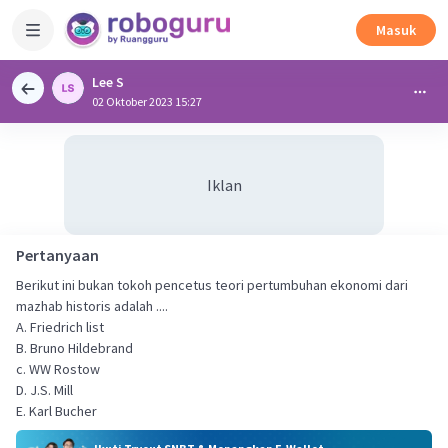
Masuk
Lee S
02 Oktober 2023 15:27
Iklan
Pertanyaan
Berikut ini bukan tokoh pencetus teori pertumbuhan ekonomi dari
mazhab historis adalah ....
A. Friedrich list
B. Bruno Hildebrand
c. WW Rostow
D. J.S. Mill
E. Karl Bucher