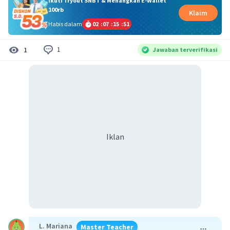
Ikuti Tryout SNBT & Menangkan E-Wallet
100rb
Klaim
Habis dalam
02
:
07
:
15
:
50
1
1
Jawaban terverifikasi
Iklan
L. Mariana
Master Teacher