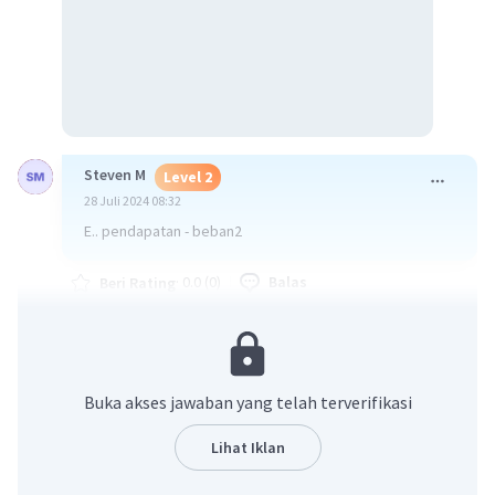
Steven M
Level 2
28 Juli 2024 08:32
E.. pendapatan - beban2
·
0.0
(
0
)
Balas
Beri Rating
Buka akses jawaban yang telah terverifikasi
Lihat Iklan
Iklan