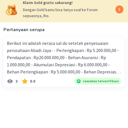
Klaim Gold gratis sekarang!
Dengan Gold kamu bisa tanya soal ke Forum
sepuasnya, lho.
Pertanyaan serupa
Berikut ini adalah neraca sal do setelah penyesuaian
perusahaan Abadi Jaya : - Perlengkapan : Rp 5.200.000,00 -
Pendapatan : Rp20.000.000,00 - Behan Asuransi : Rp
1.000.000,00 - Akumulasi Depresiasi : Rp 6.000.000,00 -
Behan Perlengkapan : Rp 5.000.000,00 - Behan Depresiasi :
Rp 2.000.000,00 - Asuransi Dihayar di Muka: Rpli
3
0.0
Jawaban terverifikasi
.OOO.OOO,OO Laba bersih untuk peri ode terse but adalah
.... (A) Rp800.000,00 (B) Rpl.OOO.OOO,OO (C)
Rp6.800.000,00 (D) RplO.OOO.OOO,OO (E) Rpl2.000.000,00