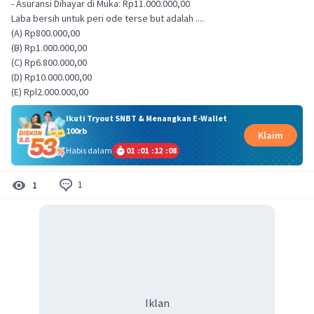
- Asuransi Dihayar di Muka: Rp11.000.000,00
Laba bersih untuk peri ode terse but adalah ....
(A) Rp800.000,00
(B) Rp1.000.000,00
(C) Rp6.800.000,00
(D) Rp10.000.000,00
(E) Rpl2.000.000,00
Ikuti Tryout SNBT & Menangkan E-Wallet
100rb
Klaim
Habis dalam
01
:
01
:
12
:
08
1
1
Iklan