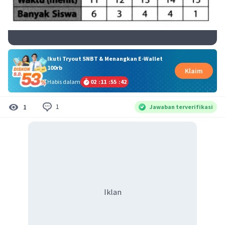
Ikuti Tryout SNBT & Menangkan E-Wallet
100rb
Klaim
Habis dalam
02
:
11
:
55
:
42
1
1
Jawaban terverifikasi
Iklan