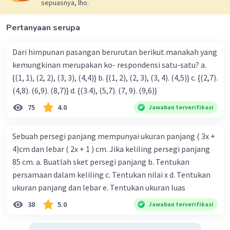
sepuasnya, lho.
Pertanyaan serupa
Dari himpunan pasangan berurutan berikut.manakah yang
kemungkinan merupakan ko- respondensi satu-satu? a.
{(1, 1), (2, 2), (3, 3), (4,4)} b. {(1, 2), (2, 3), (3, 4). (4,5)} c. {(2,7).
(4,8). (6,9). (8,7)} d. {(3.4), (5,7). (7, 9). (9,6)}
75
4.0
Jawaban terverifikasi
Sebuah persegi panjang mempunyai ukuran panjang ( 3x +
4)cm dan lebar ( 2x + 1 ) cm. Jika keliling persegi panjang
85 cm. a. Buatlah sket persegi panjang b. Tentukan
persamaan dalam keliling c. Tentukan nilai x d. Tentukan
ukuran panjang dan lebar e. Tentukan ukuran luas
38
5.0
Jawaban terverifikasi