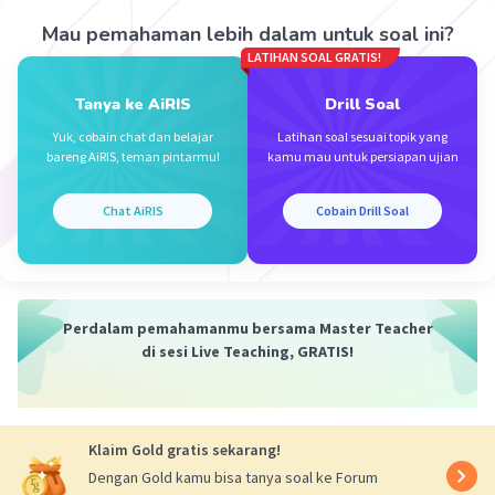
Mau pemahaman lebih dalam untuk soal ini?
Iklan
LATIHAN SOAL GRATIS!
Tanya ke AiRIS
Drill Soal
Yuk, cobain chat dan belajar
Latihan soal sesuai topik yang
bareng AiRIS, teman pintarmu!
kamu mau untuk persiapan ujian
Chat AiRIS
Cobain Drill Soal
Perdalam pemahamanmu bersama Master Teacher
di sesi Live Teaching, GRATIS!
Klaim Gold gratis sekarang!
Dengan Gold kamu bisa tanya soal ke Forum