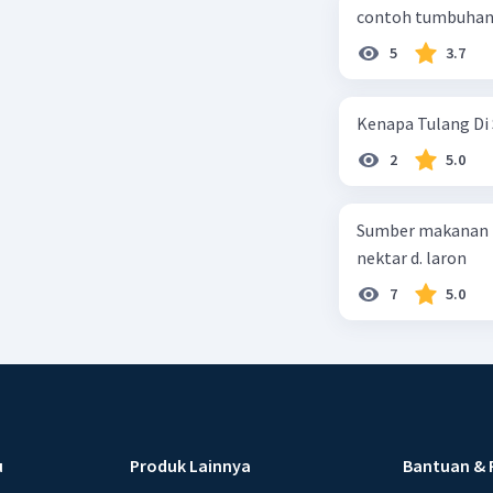
contoh tumbuhan 
5
3.7
Kenapa Tulang Di 
2
5.0
Sumber makanan kupu-kupu dewa
nektar d. laron
7
5.0
u
Produk Lainnya
Bantuan & 