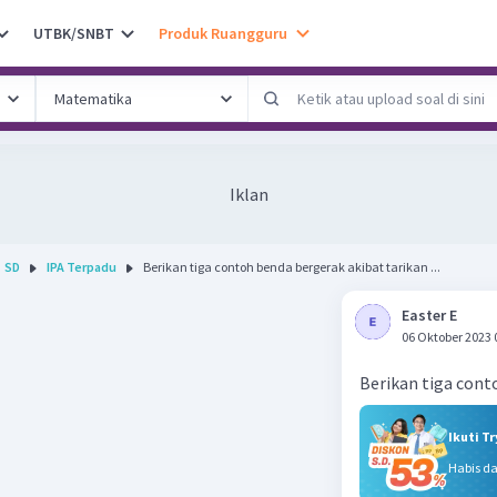
UTBK/SNBT
Produk Ruangguru
Iklan
SD
IPA Terpadu
Berikan tiga contoh benda bergerak akibat tarikan ...
Easter E
06 Oktober 2023 
Berikan tiga cont
Ikuti T
Habis d