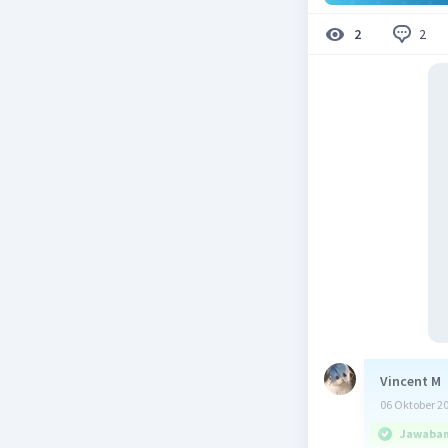
2
2
Vincent M
06 Oktober 2
Jawaban 