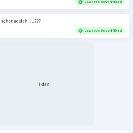
Jawaban terverifikasi
n sehat adalah …..???
Jawaban terverifikasi
Iklan