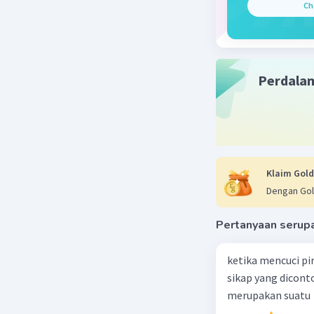
Ch
Jawaban 
contoh be
membuka p
dapat ber
Perdala
Beri R
Klaim Gold
Dengan Gol
Pertanyaan serup
ketika mencuci pi
sikap yang dicon
merupakan suatu