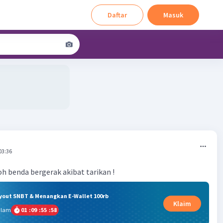
Daftar
Masuk
03:36
oh benda bergerak akibat tarikan !
ryout SNBT & Menangkan E-Wallet 100rb
Klaim
alam
01
:
09
:
55
:
58