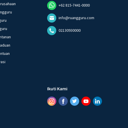
erusahaan
+62 815-7441-0000
angguru
info@ruangguru.com
guru
guru
02130930000
ntanan
gaduan
entuan
vasi
Ikuti Kami