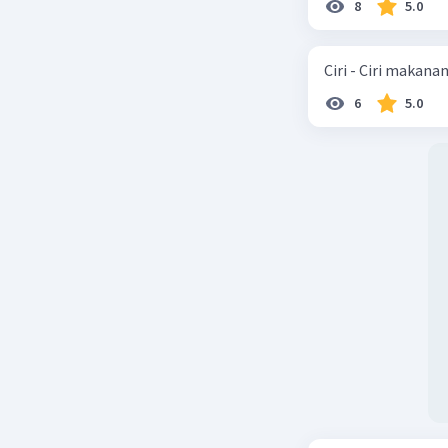
8
5.0
Ciri - Ciri makana
6
5.0