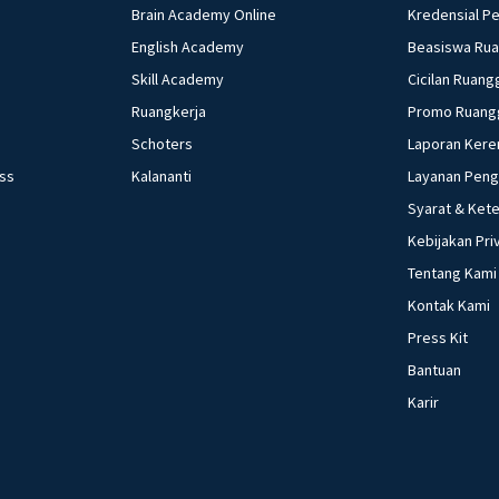
Brain Academy Online
Kredensial P
English Academy
Beasiswa Ru
Skill Academy
Cicilan Ruang
Ruangkerja
Promo Ruang
Schoters
Laporan Kere
ess
Kalananti
Layanan Pen
Syarat & Ket
Kebijakan Pri
Tentang Kami
Kontak Kami
Press Kit
Bantuan
Karir