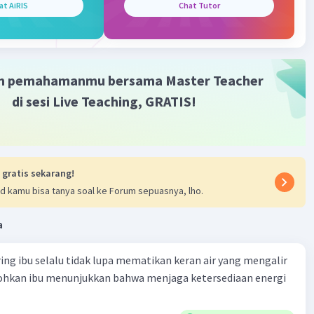
at AiRIS
Chat Tutor
terverifikasi
nda yang bergerak akibat tarikan adalah pintu, ketika akan
Iklan
intu, maka terjadi gaya tarik sehingga pintu tersebut
gerak.
m pemahamanmu bersama Master Teacher
di sesi Live Teaching, GRATIS!
·
0.0
(
0
)
Balas
ating
 gratis sekarang!
d kamu bisa tanya soal ke Forum sepuasnya, lho.
a
ring ibu selalu tidak lupa mematikan keran air yang mengalir
tohkan ibu menunjukkan bahwa menjaga ketersediaan energi