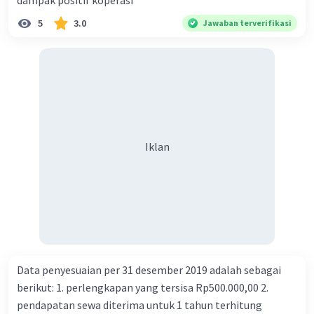
dampak positif koperasi
adalah kue.
5
3.0
Jawaban terverifikasi
Barang produksi: jenis alat pemuas kebutuhan yang
akan menjadi bahan baku dalam kegiatan industri
sehingga akan digunakan untuk menciptakan barang
lain. Contoh dari barang produksi adalah tepung yang
menjadi bahan baku dari kue.
·
0.0
(
0
)
Balas
Beri Rating
Iklan
Data penyesuaian per 31 desember 2019 adalah sebagai
berikut: 1. perlengkapan yang tersisa Rp500.000,00 2.
pendapatan sewa diterima untuk 1 tahun terhitung