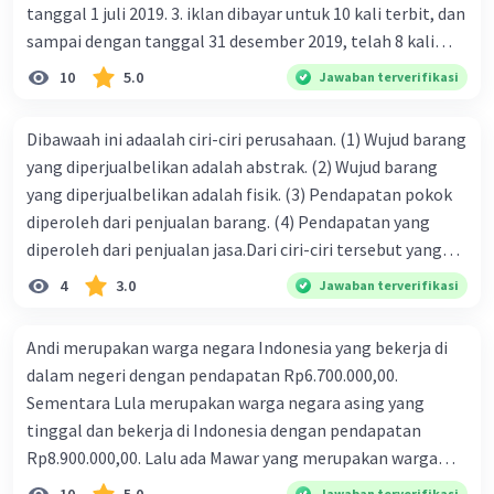
tanggal 1 juli 2019. 3. iklan dibayar untuk 10 kali terbit, dan
sampai dengan tanggal 31 desember 2019, telah 8 kali
terbit. 4. gaji terutang untuk periode berjalan sebesar
10
5.0
Jawaban terverifikasi
Rp800.000,00 dari data di atas, pencatatan jurnal pembalik
yang benar adalah ....
Dibawaah ini adaalah ciri-ciri perusahaan. (1) Wujud barang
yang diperjualbelikan adalah abstrak. (2) Wujud barang
yang diperjualbelikan adalah fisik. (3) Pendapatan pokok
diperoleh dari penjualan barang. (4) Pendapatan yang
diperoleh dari penjualan jasa.Dari ciri-ciri tersebut yang
merupakan ciri dari perusahaan dagang ditunjukan pada
4
3.0
Jawaban terverifikasi
nomor…. a. 1 dan 3 b. 3 dan 4 c. 2 dan 3 d. 1 dan 2 e. 2 dan 4
Andi merupakan warga negara Indonesia yang bekerja di
dalam negeri dengan pendapatan Rp6.700.000,00.
Sementara Lula merupakan warga negara asing yang
tinggal dan bekerja di Indonesia dengan pendapatan
Rp8.900.000,00. Lalu ada Mawar yang merupakan warga
negara Indonesia yang tinggal dan bekerja di luar negeri
Jawaban terverifikasi