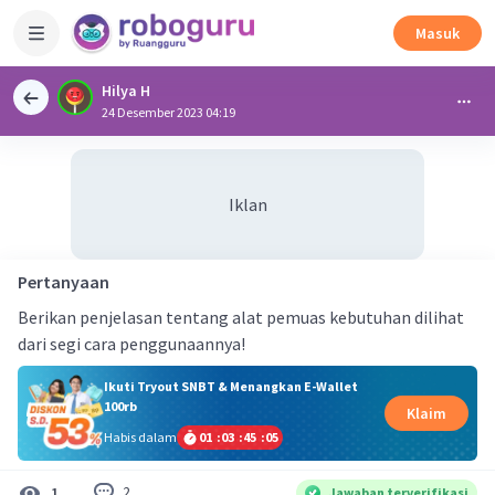
Masuk
Hilya H
24 Desember 2023 04:19
Iklan
Pertanyaan
Berikan penjelasan tentang alat pemuas kebutuhan dilihat
dari segi cara penggunaannya!
Ikuti Tryout SNBT & Menangkan E-Wallet
100rb
Klaim
Habis dalam
01
:
03
:
45
:
04
2
1
Jawaban terverifikasi