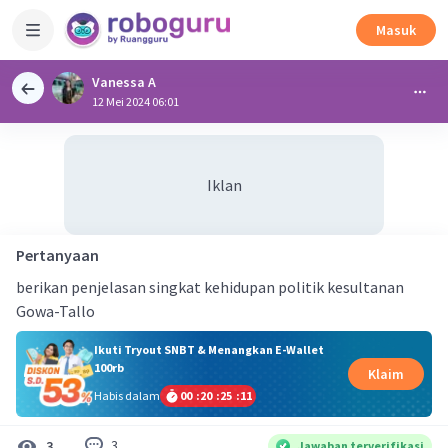
Masuk
Vanessa A
12 Mei 2024 06:01
Iklan
Pertanyaan
berikan penjelasan singkat kehidupan politik kesultanan
Gowa-Tallo
Ikuti Tryout SNBT & Menangkan E-Wallet
100rb
Klaim
Habis dalam
00
:
20
:
25
:
11
3
3
Jawaban terverifikasi