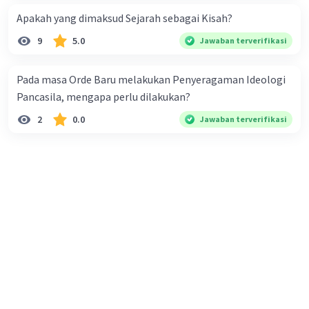
Apakah yang dimaksud Sejarah sebagai Kisah?
Simak penjelasannya yuk,
9
5.0
Jawaban terverifikasi
Kerajaan Gowa Tallo atau juga disebut Kerajaan
Makassar terdiri atas beberapa kerajaan dengan corak
Hindu, antara lain Gowa, Tallo, Wajo, Bone, Soppeng,
Pada masa Orde Baru melakukan Penyeragaman Ideologi
dan Luwu. Setelah raja Gowa, yaitu Daeng Manrabia
Pancasila, mengapa perlu dilakukan?
memeluk Islam pada abad 17, hal tersebut kemudian
diikuti oleh rakyatnya. Raja Daeng kemudian diberi gelar
2
0.0
Jawaban terverifikasi
sebagai Sultan Alauddin.
Kerajaan Gowa terkenal saat di bawah kepemimpinan
Sultan Hasanuddin (1653 - 1669). Makassar menjadi
kerajaan besar dan memiliki pengaruh besar terhadap
kerajaan di sekitarnya dan juga politik dalam perjuangan
Indonesia.
Sultan Hasanuddin bahkan dijuluki Ayam Jantan dari
Timur oleh Belanda saat pertempurannya melawan VOC.
Keberanian dan semangat perjuangan Sultan
Hasanuddin dalam melawan penjajah Belanda akhirnya
diteruskan kepada putranya, Napasomba.