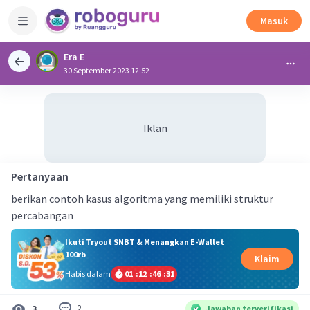
Masuk
Era E
30 September 2023 12:52
Iklan
Pertanyaan
berikan contoh kasus algoritma yang memiliki struktur
percabangan
Ikuti Tryout SNBT & Menangkan E-Wallet
100rb
Klaim
Habis dalam
01
:
12
:
46
:
31
2
3
Jawaban terverifikasi