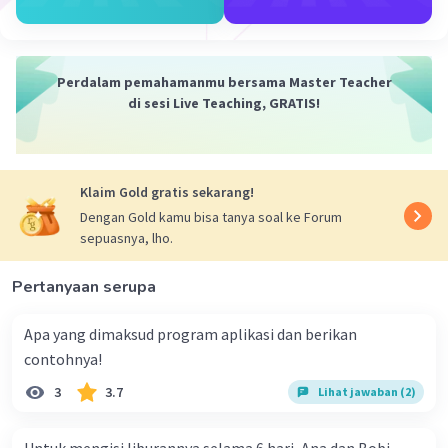
Vincent M
Community
Level 73
04 Oktober 2023 08:51
Perdalam pemahamanmu bersama Master Teacher
di sesi Live Teaching, GRATIS!
Jawaban terverifikasi
Berikut adalah contoh kasus algoritma yang
Iklan
memiliki struktur percabangan:
Klaim Gold gratis sekarang!
Kasus: Penentuan Kelayakan Peminjaman
Dengan Gold kamu bisa tanya soal ke Forum
Deskripsi: Seorang bank ingin mengembangkan
sepuasnya, lho.
algoritma untuk menentukan apakah seorang
pelamar kredit memenuhi syarat untuk
Pertanyaan serupa
meminjam uang atau tidak berdasarkan
beberapa kriteria.
Apa yang dimaksud program aplikasi dan berikan
Struktur Percabangan:
contohnya!
plaintextCopy code
3
3.7
Lihat jawaban (2)
Mulai
Input nilai pendapatan bulanan (income)