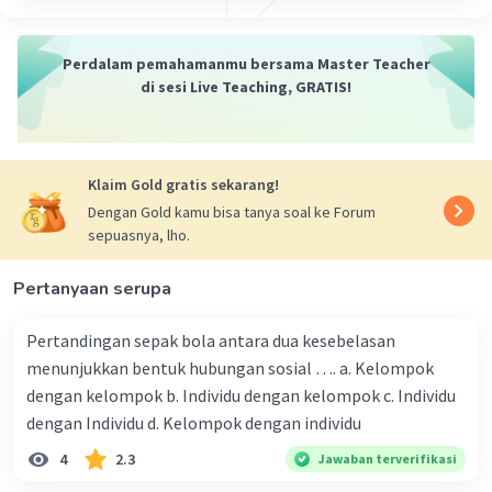
Limbah rumah tangga, seperti sampah plastik,
sampah organik, dan sampah elektronik, juga
Perdalam pemahamanmu bersama Master Teacher
dapat mencemari tanah. Sampah plastik dapat
di sesi Live Teaching, GRATIS!
membutuhkan waktu ratusan tahun untuk
terurai, sedangkan sampah organik dapat
membusuk dan menghasilkan gas metana, yang
merupakan gas rumah kaca. Sampah elektronik
Klaim Gold gratis sekarang!
mengandung berbagai bahan kimia berbahaya,
Dengan Gold kamu bisa tanya soal ke Forum
seperti logam berat dan merkuri.
sepuasnya, lho.
Solusi:
Pertanyaan serupa
Pisahkan sampah rumah tangga menjadi
sampah organik, sampah anorganik, dan
Pertandingan sepak bola antara dua kesebelasan
sampah berbahaya.
menunjukkan bentuk hubungan sosial …. a. Kelompok
Daur ulang sampah anorganik dan sampah
dengan kelompok b. Individu dengan kelompok c. Individu
organik.
dengan Individu d. Kelompok dengan individu
Buang sampah berbahaya ke tempat yang
4
2.3
Jawaban terverifikasi
sesuai.