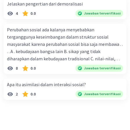
Jelaskan pengertian dari demoralisasi
sedangkan air limbah tambang mengandung
berbagai bahan kimia berbahaya, seperti logam
4
0.0
Jawaban terverifikasi
berat dan asam.
Solusi:
Perubahan sosial ada kalanya menyebabkan
terganggunya keseimbangan dalam struktur sosial
Reklamasi lahan bekas tambang.
masyarakat karena perubahan sosial bisa saja membawa . .
Pengolahan air limbah tambang sebelum
. . A . kebudayaan bangsa lain B. sikap yang tidak
dibuang ke lingkungan.
diharapkan dalam kebudayaan tradisional C. nilai-nilai,
5. Kebakaran hutan
sikap, dan pola . perilaku yang berbeda D. tidak sesuai
8
0.0
Jawaban terverifikasi
Kebakaran hutan dapat mencemari tanah
dengan kebudayaan masyarakat setempat
dengan abu, asap, dan debu. Abu dan asap dapat
Apa itu asimilasi dalam interaksi sosial?
menutupi lahan pertanian dan mengganggu
pertumbuhan tanaman, sedangkan debu dapat
2
0.0
Jawaban terverifikasi
membahayakan kesehatan manusia.
Solusi:
Pencegahan kebakaran hutan, seperti
penanaman pohon dan pembuatan sekat