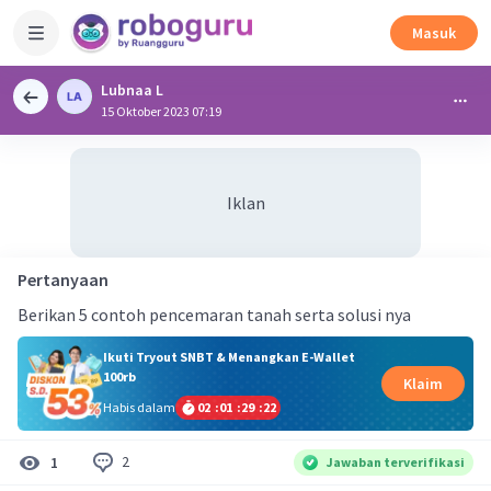
Masuk
Lubnaa L
15 Oktober 2023 07:19
Iklan
Pertanyaan
Berikan 5 contoh pencemaran tanah serta solusi nya
Ikuti Tryout SNBT & Menangkan E-Wallet
100rb
Klaim
Habis dalam
02
:
01
:
29
:
22
2
1
Jawaban terverifikasi