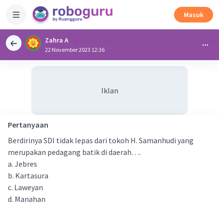
Masuk
Zahra A
22 November 2023 12:36
Iklan
Pertanyaan
Berdirinya SDI tidak lepas dari tokoh H. Samanhudi yang
merupakan pedagang batik di daerah….
a. Jebres
b. Kartasura
c. Laweyan
d. Manahan