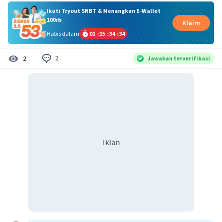
Ikuti Tryout SNBT & Menangkan E-Wallet
100rb
Klaim
Habis dalam
01
:
15
:
34
:
34
2
2
Jawaban terverifikasi
Iklan