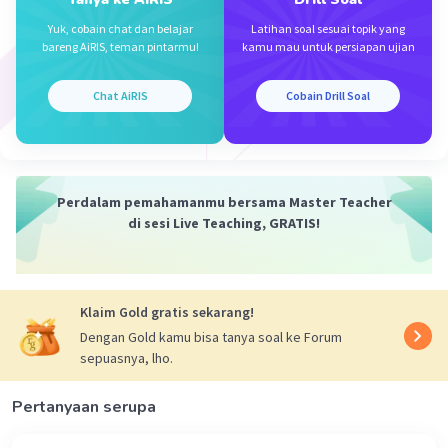
Iklan
Yuk, cobain chat dan belajar
Latihan soal sesuai topik yang
·
0.0
(
0
)
Balas
Beri Rating
bareng AiRIS, teman pintarmu!
kamu mau untuk persiapan ujian
Chat AiRIS
Cobain Drill Soal
Perdalam pemahamanmu bersama Master Teacher
di sesi Live Teaching, GRATIS!
Klaim Gold gratis sekarang!
Dengan Gold kamu bisa tanya soal ke Forum
sepuasnya, lho.
Pertanyaan serupa