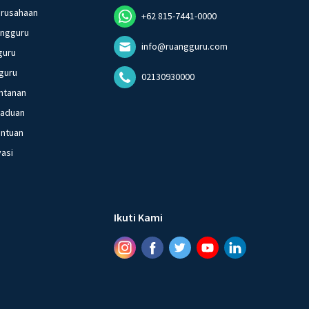
erusahaan
+62 815-7441-0000
angguru
info@ruangguru.com
guru
guru
02130930000
ntanan
gaduan
entuan
vasi
Ikuti Kami