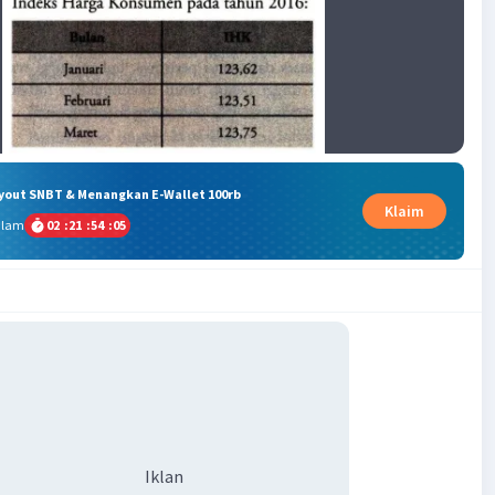
ryout SNBT & Menangkan E-Wallet 100rb
Klaim
alam
02
:
21
:
54
:
05
Iklan