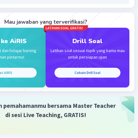
Mau jawaban yang terverifikasi?
LATIHAN SOAL GRATIS!
 ke AiRIS
Drill Soal
t dan belajar bareng
Latihan soal sesuai topik yang kamu mau
man pintarmu!
untuk persiapan ujian
at AiRIS
Cobain Drill Soal
m pemahamanmu bersama Master Teacher
di sesi Live Teaching, GRATIS!