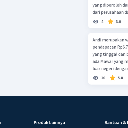
yang diperoleh dar
dari perusahaan da
d. 1 dan 2 e. 2 dan 
4
3.0
Andi merupakan wa
pendapatan Rp6.700.000,00. Sementara Lula merupakan warga negara asing
yang tinggal dan bekerja di Indonesia dengan pendapata
ada Mawar yang merupakan warga negara I
luar negeri denga
10
5.0
u
Produk Lainnya
Bantuan & 