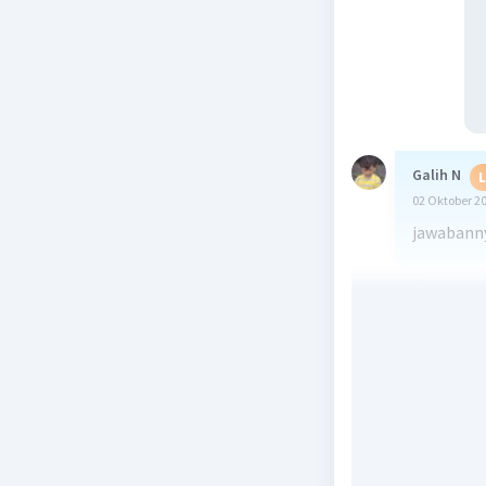
Galih N
L
02 Oktober 2
jawabanny
Beri R