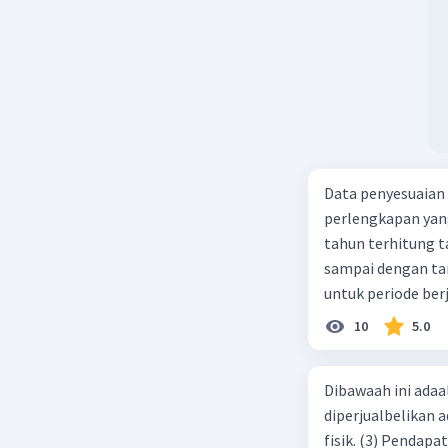
Data penyesuaian p
perlengkapan yang tersisa Rp500.0
tahun terhitung tanggal 1 juli 2019. 3.
sampai dengan tang
untuk periode berj
jurnal pembalik ya
10
5.0
Dibawaah ini adaal
diperjualbelikan a
fisik. (3) Pendap