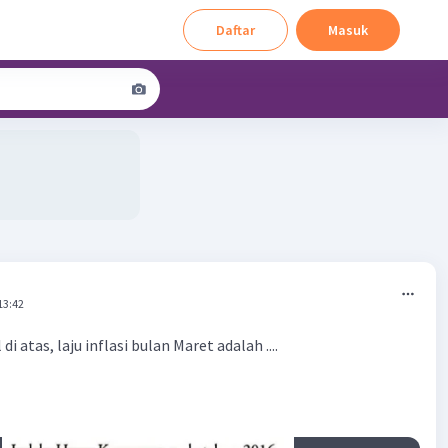
Daftar
Masuk
13:42
i atas, laju inflasi bulan Maret adalah ....