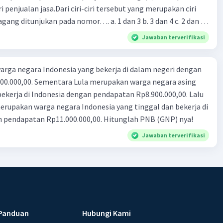
i penjualan jasa.Dari ciri-ciri tersebut yang merupakan ciri
gang ditunjukan pada nomor…. a. 1 dan 3 b. 3 dan 4 c. 2 dan 3
4
Jawaban terverifikasi
rga negara Indonesia yang bekerja di dalam negeri dengan
n Rp8.900.000,00. Lalu
ndonesia yang tinggal dan bekerja di
n pendapatan Rp11.000.000,00. Hitunglah PNB (GNP) nya!
Jawaban terverifikasi
Panduan
Hubungi Kami