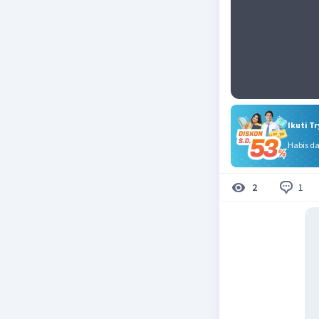
Ikuti T
Habis d
1
2