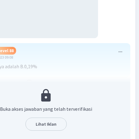
evel 88
023 09:08
a adalah B.0,19%
·
0.0
(
0
)
Balas
ating
Buka akses jawaban yang telah terverifikasi
Lihat Iklan
Iklan