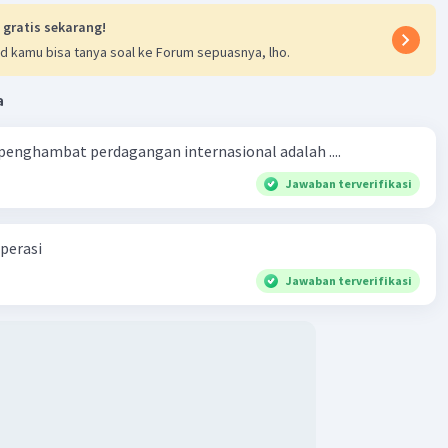
 gratis sekarang!
d kamu bisa tanya soal ke Forum sepuasnya, lho.
a
 penghambat perdagangan internasional adalah ....
Jawaban terverifikasi
perasi
Jawaban terverifikasi