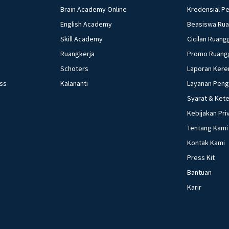
Brain Academy Online
Kredensial P
English Academy
Beasiswa Ru
Skill Academy
Cicilan Ruang
Ruangkerja
Promo Ruang
Schoters
Laporan Kere
ess
Kalananti
Layanan Pen
Syarat & Ket
Kebijakan Pri
Tentang Kami
Kontak Kami
Press Kit
Bantuan
Karir