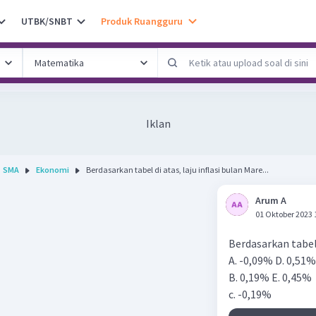
UTBK/SNBT
Produk Ruangguru
Iklan
SMA
Ekonomi
Berdasarkan tabel di atas, laju inflasi bulan Mare...
Arum A
01 Oktober 2023 
Berdasarkan tabel d
A. -0,09% D. 0,51%
B. 0,19% E. 0,45%
c. -0,19%