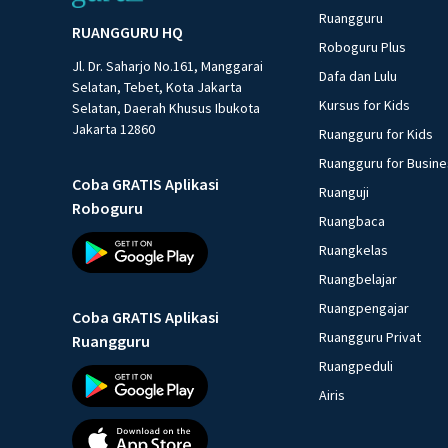
Ruangguru
RUANGGURU HQ
Roboguru Plus
Jl. Dr. Saharjo No.161, Manggarai
Dafa dan Lulu
Selatan, Tebet, Kota Jakarta
Kursus for Kids
Selatan, Daerah Khusus Ibukota
Jakarta 12860
Ruangguru for Kids
Ruangguru for Busin
Coba GRATIS Aplikasi
Ruanguji
Roboguru
Ruangbaca
Ruangkelas
Ruangbelajar
Ruangpengajar
Coba GRATIS Aplikasi
Ruangguru Privat
Ruangguru
Ruangpeduli
Airis