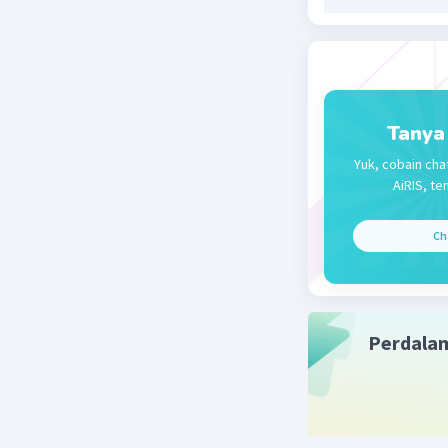
Tanya
Yuk, cobain cha
AiRIS, te
Ch
Perdala