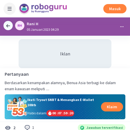
Masuk
Rani H
05 Januari 2023 04:29
Iklan
Pertanyaan
Berdasarkan kenampakan alamnya, Benua Asia terbagi ke dalam
enam kawasan meliputi ....
Ikuti Tryout SNBT & Menangkan E-Wallet
100rb
Klaim
Habis dalam
00
:
07
:
59
:
20
1
2
Jawaban terverifikasi