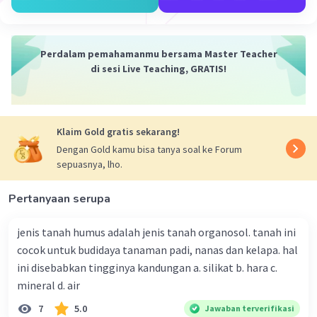
Tengah, Asia Timur, Asia Utara, Asia Tenggara, dan Asia
Selatan.
·
0.0
(
0
)
Balas
Beri Rating
Perdalam pemahamanmu bersama Master Teacher
di sesi Live Teaching, GRATIS!
Klaim Gold gratis sekarang!
Dengan Gold kamu bisa tanya soal ke Forum
sepuasnya, lho.
Iklan
Pertanyaan serupa
jenis tanah humus adalah jenis tanah organosol. tanah ini
cocok untuk budidaya tanaman padi, nanas dan kelapa. hal
ini disebabkan tingginya kandungan a. silikat b. hara c.
mineral d. air
7
5.0
Jawaban terverifikasi