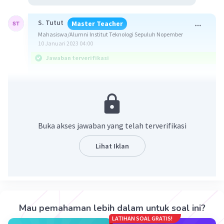
S. Tutut
Master Teacher
Mahasiswa/Alumni Institut Teknologi Sepuluh Nopember
10 Januari 2023 04:00
Jawaban terverifikasi
Jawaban : 2, 3 dan 1
Diketahui :
Tabel
Buka akses jawaban yang telah terverifikasi
Ditanya :
Lihat Iklan
Urutan modulus young dari terbesar ?
Pembahasan :
Modulus young adalah
suatu besaran yang
digunakan untuk mengukur ketahanan suatu
Mau pemahaman lebih dalam untuk soal ini?
material untuk mengalami perubahan bentuk
LATIHAN SOAL GRATIS!