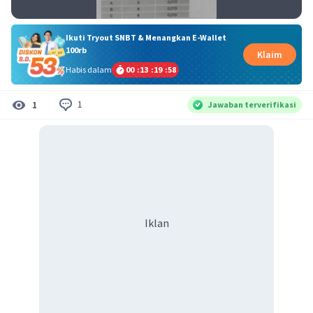
Ikuti Tryout SNBT & Menangkan E-Wallet
100rb
Klaim
Habis dalam
00
:
13
:
19
:
57
1
1
Jawaban terverifikasi
Iklan