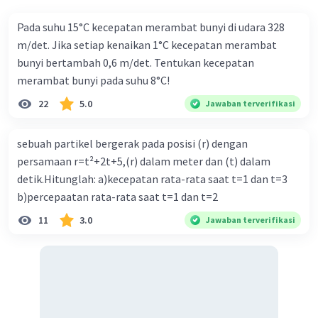
# E3 = F3/A3 x L03/ΔL3
Pada suhu 15°C kecepatan merambat bunyi di udara 328
-3
-2
-2
-4
E3 = 6 x 10
x 10/3,14 x 10
x 50 x 10
/ 10
m/det. Jika setiap kenaikan 1°C kecepatan merambat
2
E3 = 96 N/m
bunyi bertambah 0,6 m/det. Tentukan kecepatan
merambat bunyi pada suhu 8°C!
Dengan demikian, urutan modulus young dari
22
5.0
Jawaban terverifikasi
terbesar adalah 2, 3 dan 1.
sebuah partikel bergerak pada posisi (r) dengan
·
0.0
(
0
)
Balas
Beri Rating
persamaan r=t²+2t+5,(r) dalam meter dan (t) dalam
detik.Hitunglah: a)kecepatan rata-rata saat t=1 dan t=3
b)percepaatan rata-rata saat t=1 dan t=2
11
3.0
Jawaban terverifikasi
Iklan