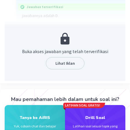
Jawaban terverifikasi
jawabannya adalah D.
konstanta atau tetapan adalah suatu nilai tetap
·
0.0
(
0
)
Balas
Beri Rating
Buka akses jawaban yang telah terverifikasi
Vincent M
Community
Level 73
Lihat Iklan
10 Oktober 2023 13:53
Jawaban terverifikasi
ax² + bx + c
c adalah konstanta
Iklan
Jadi, dari x + 8y + 7, konstanta nya adalah 7
Mau pemahaman lebih dalam untuk soal ini?
Jawaban: D
LATIHAN SOAL GRATIS!
·
0.0
(
0
)
Balas
Beri Rating
Tanya ke AiRIS
Drill Soal
Yuk, cobain chat dan belajar
Latihan soal sesuai topik yang