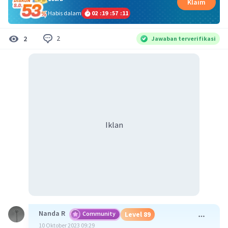
Klaim
Habis dalam
02
:
19
:
57
:
11
2
2
Jawaban terverifikasi
Iklan
Nanda R
Community
Level 89
10 Oktober 2023 09:29