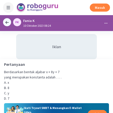
Masuk
Fania K
10 Oktober 2023 08:24
Iklan
Pertanyaan
Berdasarkan bentuk aljabar x + 8y + 7
yang merupakan konstanta adalah . . . .
A. x
B. 8
C. y
D. 7
Ikuti Tryout SNBT & Menangkan E-Wallet
100rb