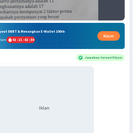
ryout SNBT & Menangkan E-Wallet 100rb
Klaim
alam
01
:
11
:
42
:
33
Jawaban terverifikasi
Iklan