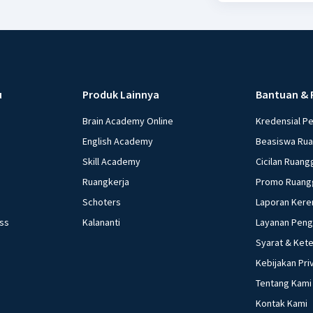
u
Produk Lainnya
Bantuan & 
Brain Academy Online
Kredensial P
English Academy
Beasiswa Ru
Skill Academy
Cicilan Ruang
Ruangkerja
Promo Ruang
Schoters
Laporan Kere
ess
Kalananti
Layanan Pen
Syarat & Ket
Kebijakan Pri
Tentang Kami
Kontak Kami