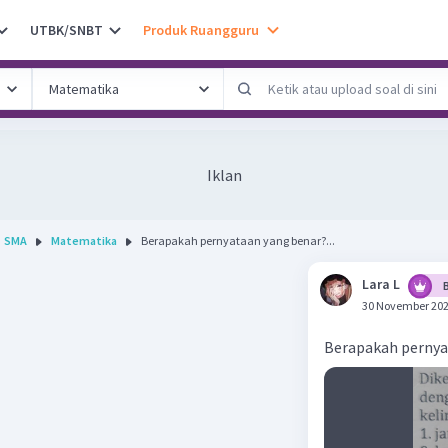
UTBK/SNBT
Produk Ruangguru
Iklan
SMA
Matematika
Berapakah pernyataan yang benar?...
Lara L
30 November 202
Berapakah pernya