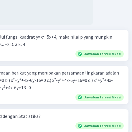
Iklan
alui fungsi kuadrat y=x²−5x+4, maka nilai p yang mungkin
 C. −2 D. 3 E. 4
Jawaban terverifikasi
aan berikut yang merupakan persamaan lingkaran adalah
=0 b.) x²+y²+4x-6y-16=0 c.) x²-y²+4x-6y+16=0 d.) x²+y²+4x-
2=0 e.) x²+y²+4x-6y+13=0
Jawaban terverifikasi
 dengan Statistika?
Jawaban terverifikasi