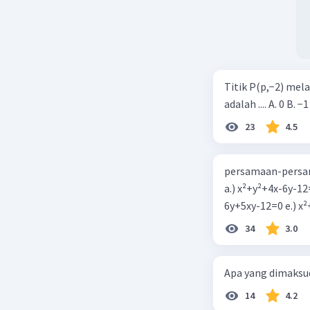
Titik P(p,−2) mel
adalah .... A. 0 B. −1
23
4.5
persamaan-persam
a.) x²+y²+4x-6y-12
6y+5xy-1
34
3.0
Apa yang dimaksud
14
4.2