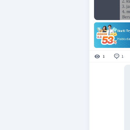
Ikuti T
Habis d
1
1