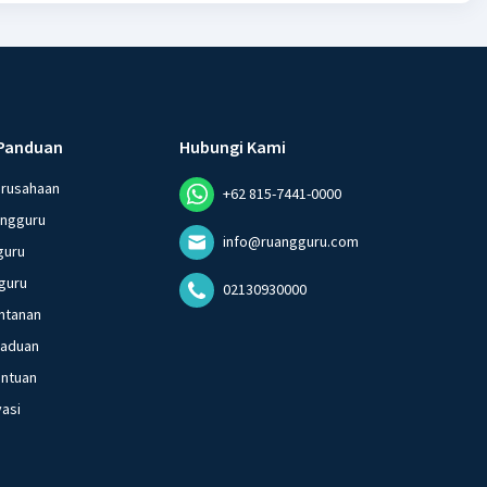
Panduan
Hubungi Kami
erusahaan
+62 815-7441-0000
angguru
info@ruangguru.com
guru
guru
02130930000
ntanan
gaduan
entuan
vasi