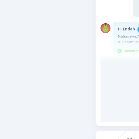
H. Endah
Mahasiswa/Al
01 Desember 
Jawaban 
Jawaban: 
Konsep:
Jangkauan
Jangkauan
Median = 
Pembahas
e = 3a
b = a + 1