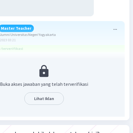
Master Teacher
umni Universitas Negeri Yogyakarta
2023 03:21
terverifikasi
1
Buka akses jawaban yang telah terverifikasi
 = Nilai maksimum - Nilai minimum
 antar kuartil = Q3 - Qi
Nilai tengah
Lihat Iklan
an: