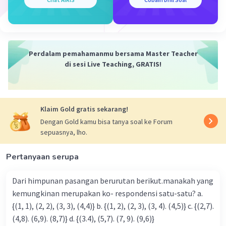
Perdalam pemahamanmu bersama Master Teacher
di sesi Live Teaching, GRATIS!
Klaim Gold gratis sekarang!
Dengan Gold kamu bisa tanya soal ke Forum
sepuasnya, lho.
Pertanyaan serupa
Dari himpunan pasangan berurutan berikut.manakah yang
kemungkinan merupakan ko- respondensi satu-satu? a.
{(1, 1), (2, 2), (3, 3), (4,4)} b. {(1, 2), (2, 3), (3, 4). (4,5)} c. {(2,7).
(4,8). (6,9). (8,7)} d. {(3.4), (5,7). (7, 9). (9,6)}