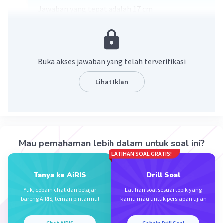
Jawaban yang tepat adalah 17 cm
Pembahasan :
2
2
Sisi miring = √(15
+ 8
)
= √(225 + 64)
Buka akses jawaban yang telah terverifikasi
= √289
= 17 cm
Lihat Iklan
Jadi, panjang sisi miring adalah 17 cm
·
5.0
(
2
)
Balas
Beri Rating
Mau pemahaman lebih dalam untuk soal ini?
LATIHAN SOAL GRATIS!
Tanya ke AiRIS
Drill Soal
Yuk, cobain chat dan belajar
Latihan soal sesuai topik yang
bareng AiRIS, teman pintarmu!
kamu mau untuk persiapan ujian
Iklan
Chat AiRIS
Cobain Drill Soal