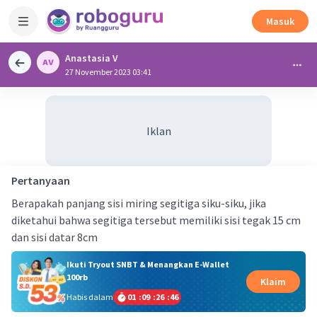
Masuk
Anastasia V
27 November 2023 03:41
Iklan
Pertanyaan
Berapakah panjang sisi miring segitiga siku-siku, jika
diketahui bahwa segitiga tersebut memiliki sisi tegak 15 cm
dan sisi datar 8cm
Ikuti Tryout SNBT & Menangkan E-Wallet
100rb
Klaim
Habis dalam
01
:
09
:
26
:
46