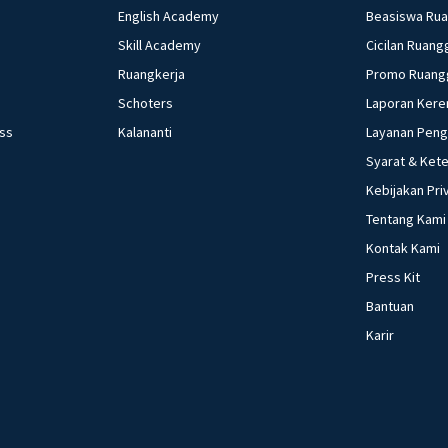
English Academy
Beasiswa Ru
Skill Academy
Cicilan Ruang
Ruangkerja
Promo Ruang
Schoters
Laporan Kere
ess
Kalananti
Layanan Pen
Syarat & Ket
Kebijakan Pri
Tentang Kami
Kontak Kami
Press Kit
Bantuan
Karir