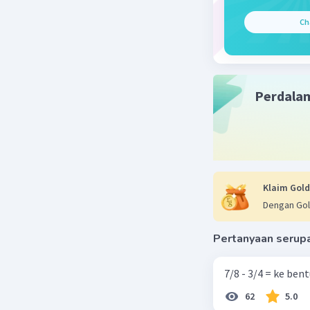
Ch
Perdala
Klaim Gold
Dengan Gol
Pertanyaan serup
7/8 - 3/4 = ke be
62
5.0