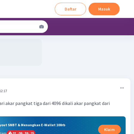
Daftar
Masuk
12:17
ri akar pangkat tiga dari 4096 dikali akar pangkat dari
ryout SNBT & Menangkan E-Wallet 100rb
Klaim
alam
01
:
09
:
39
:
24