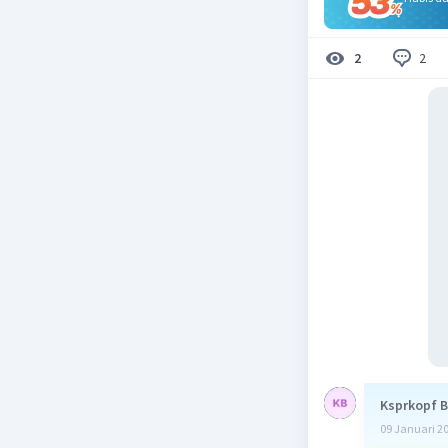
2
2
Ksprkopf B
09 Januari 2