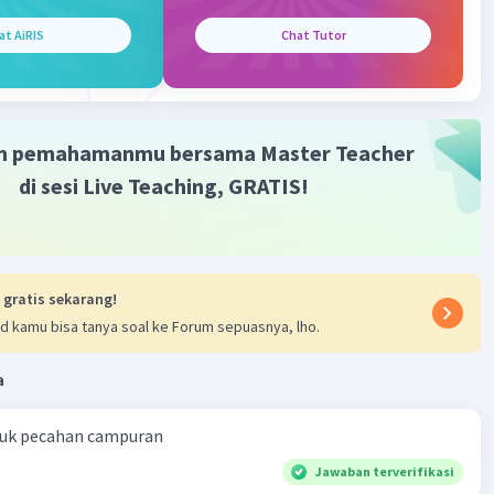
at AiRIS
Chat Tutor
m pemahamanmu bersama Master Teacher
di sesi Live Teaching, GRATIS!
 gratis sekarang!
d kamu bisa tanya soal ke Forum sepuasnya, lho.
a
ntuk pecahan campuran
Jawaban terverifikasi