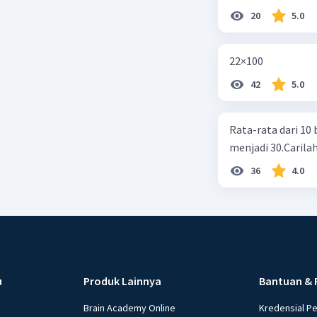
20
5.0
22×100
42
5.0
Rata-rata dari 10 
menjadi 30.Carilah
36
4.0
u
Produk Lainnya
Bantuan & 
Brain Academy Online
Kredensial P