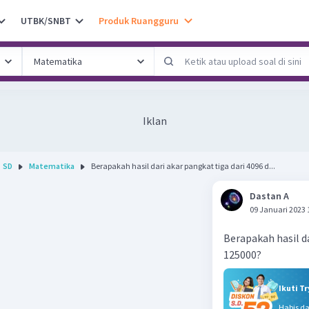
UTBK/SNBT
Produk Ruangguru
Iklan
SD
Matematika
Berapakah hasil dari akar pangkat tiga dari 4096 d...
Dastan A
09 Januari 2023 
Berapakah hasil da
125000?
Ikuti T
Habis d