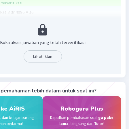
terverifikasi
kat 3 dr 4096 = 16
at 3 dr 125.000 = 50
800
yaa...
Buka akses jawaban yang telah terverifikasi
·
5.0
(
1
)
Balas
ating
Lihat Iklan
evel 1
023 12:30
16
=50
pemahaman lebih dalam untuk soal ini?
0
Iklan
 ke AiRIS
Roboguru Plus
·
5.0
(
1
)
Balas
ating
t dan belajar bareng
Dapatkan pembahasan soal
ga pake
man pintarmu!
lama
, langsung dari Tutor!