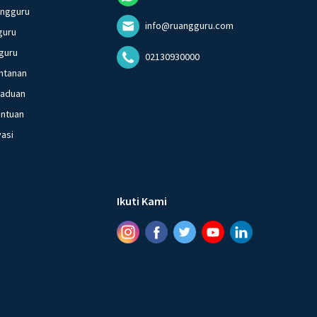
angguru
info@ruangguru.com
guru
guru
02130930000
ntanan
gaduan
entuan
vasi
Ikuti Kami