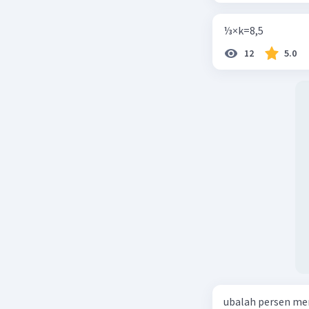
⅓×k=8,5
12
5.0
ubalah persen me