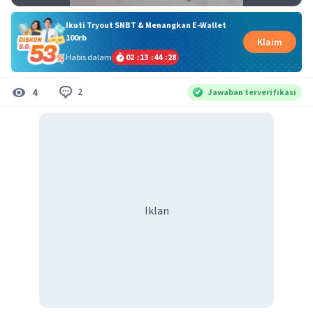
Ikuti Tryout SNBT & Menangkan E-Wallet
100rb
Klaim
Habis dalam
02
:
13
:
44
:
28
2
4
Jawaban terverifikasi
Iklan