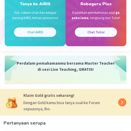
1 1/8 - 1/2 = 9/8 - 1/2 = (9-4)/8 = 5/8.
Tanya ke AiRIS
Roboguru Plus
Yuk, cobain chat dan belajar
Dapatkan pembahasan soal
ga
·
0.0
(
0
)
Balas
Beri Rating
bareng AiRIS, teman pintarmu!
pake lama
, langsung dari Tutor!
Chat AiRIS
Chat Tutor
Perdalam pemahamanmu bersama Master Teacher
di sesi Live Teaching, GRATIS!
Klaim Gold gratis sekarang!
Dengan Gold kamu bisa tanya soal ke Forum
sepuasnya, lho.
Pertanyaan serupa