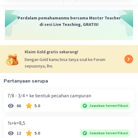
·
0.0
(
0
)
Balas
Beri Rating
Perdalam pemahamanmu bersama Master Teacher
di sesi Live Teaching, GRATIS!
Annabel P
Level 24
07 Desember 2023 13:44
Klaim Gold gratis sekarang!
Jawbannya FPB=0 dan KPK=600
Dengan Gold kamu bisa tanya soal ke Forum
Iklan
sepuasnya, lho.
·
0.0
(
0
)
Balas
Beri Rating
Pertanyaan serupa
7/8 - 3/4 = ke bentuk pecahan campuran
66
5.0
Jawaban terverifikasi
⅓×k=8,5
12
5.0
Jawaban terverifikasi