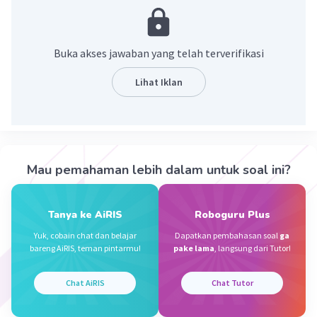
8 = 2³
15 = 3 × 5
Buka akses jawaban yang telah terverifikasi
75 = 3 × 5²
Kita ingat kembali bahwa untuk mencari
FPB
Lihat Iklan
kita mencari
hanya angka faktor yang sama
dengan pangkat terkecil dari setiap faktor
bilangan.
Dan untuk KPK Ambil semua faktornya.
Mau pemahaman lebih dalam untuk soal ini?
Jika terdapat
faktorisasi prima
yang
sama, ambil yang berpangkat besar.
Kalikan semua
faktor
. Hasilnya merupakan
Tanya ke AiRIS
Roboguru Plus
KPK
-nya.
Yuk, cobain chat dan belajar
Dapatkan pembahasan soal
ga
bareng AiRIS, teman pintarmu!
pake lama
, langsung dari Tutor!
Sehingga,
FPB = 0
Chat AiRIS
Chat Tutor
KPK = 2³ × 3 × 5² = 8 × 3 × 25 = 600