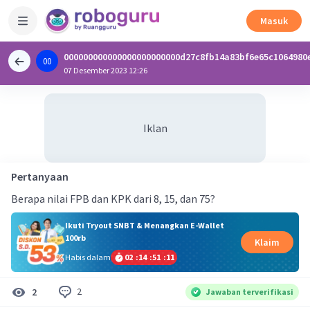
Masuk
000000000000000000000000d27c8fb14a83bf6e65c1064980
00
0
07 Desember 2023 12:26
Iklan
Pertanyaan
Berapa nilai FPB dan KPK dari 8, 15, dan 75?
Ikuti Tryout SNBT & Menangkan E-Wallet
100rb
Klaim
Habis dalam
02
:
14
:
51
:
11
2
2
Jawaban terverifikasi