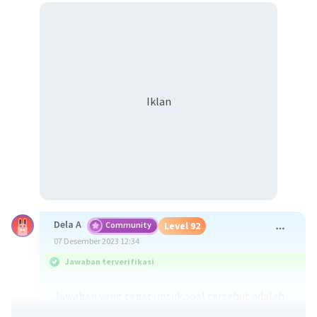
Iklan
Dela A
Community
Level 92
07 Desember 2023 12:34
Jawaban terverifikasi
Jawaban yang tepat untuk soal tersebut adalah
FPB = 0 dan KPK = 600.