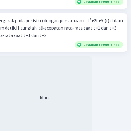
Jawaban terverifikasi
ergerak pada posisi (r) dengan persamaan r=t²+2t+5,(r) dalam
am detik.Hitunglah: a)kecepatan rata-rata saat t=1 dan t=3
a-rata saat t=1 dan t=2
Jawaban terverifikasi
Iklan