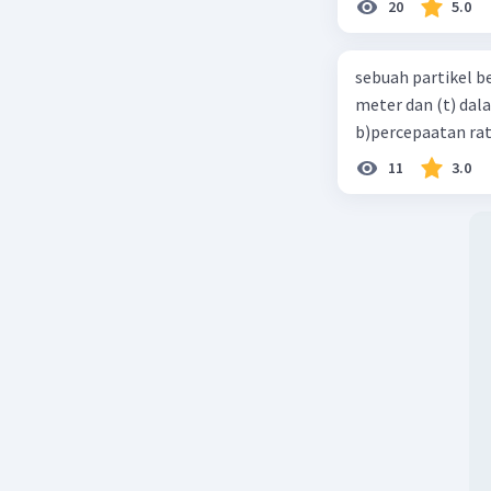
20
5.0
sebuah partikel b
meter dan (t) dal
b)percepaatan rat
11
3.0