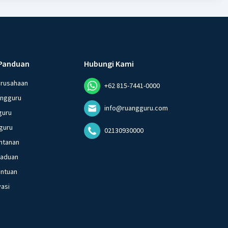
Panduan
Hubungi Kami
erusahaan
+62 815-7441-0000
angguru
info@ruangguru.com
guru
guru
02130930000
ntanan
gaduan
entuan
vasi