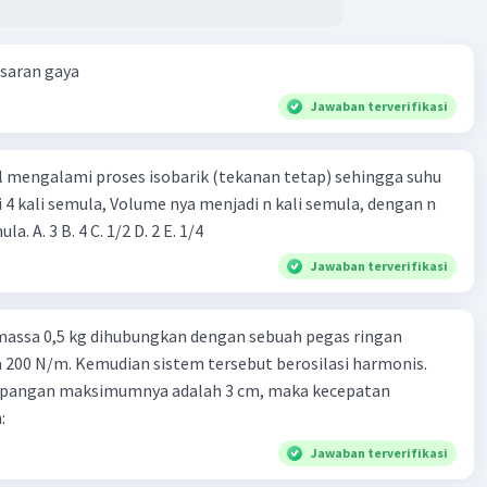
esaran gaya
Jawaban terverifikasi
l mengalami proses isobarik (tekanan tetap) sehingga suhu
i 4 kali semula, Volume nya menjadi n kali semula, dengan n
adalah ...... kali semula. A. 3 B. 4 C. 1/2 D. 2 E. 1/4
Jawaban terverifikasi
massa 0,5 kg dihubungkan dengan sebuah pegas ringan
200 N/m. Kemudian sistem tersebut berosilasi harmonis.
impangan maksimumnya adalah 3 cm, maka kecepatan
:
Jawaban terverifikasi