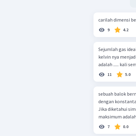
carilah dimensi b
9
4.2
Sejumlah gas idea
kelvin nya menjad
11
5.0
sebuah balok ber
dengan konstanta 
Jika diketahui s
maksimum adalah
7
0.0