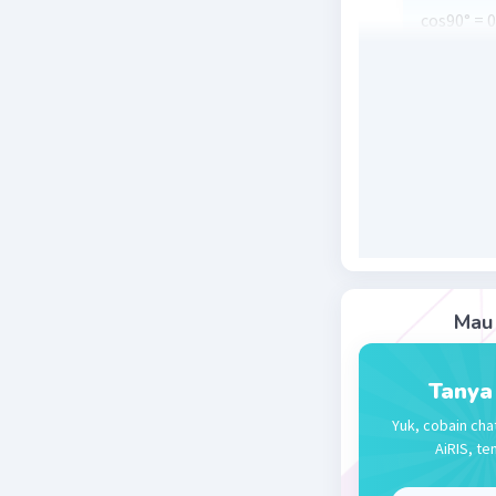
cos90° = 0
Beri R
Mau 
Tanya
Yuk, cobain cha
AiRIS, te