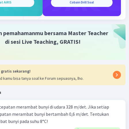
at AiRIS
Cobain Drill Soal
m pemahamanmu bersama Master Teacher
di sesi Live Teaching, GRATIS!
 gratis sekarang!
d kamu bisa tanya soal ke Forum sepuasnya, lho.
a
cepatan merambat bunyi di udara 328 m/det. Jika setiap
epatan merambat bunyi bertambah 0,6 m/det. Tentukan
at bunyi pada suhu 8°C!