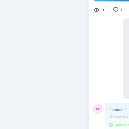
1
3
Ekonoel E
03 Desember 
Jawaban 