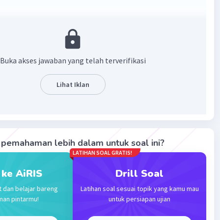
·
0.0
(
0
)
Balas
ating
Buka akses jawaban yang telah terverifikasi
Lihat Iklan
Iklan
pemahaman lebih dalam untuk soal ini?
LATIHAN SOAL GRATIS!
 ke AiRIS
Drill Soal
t dan belajar bareng
Latihan soal sesuai topik yang kamu mau
man pintarmu!
untuk persiapan ujian