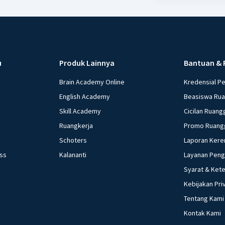
u
Produk Lainnya
Bantuan & 
Brain Academy Online
Kredensial P
English Academy
Beasiswa Ru
Skill Academy
Cicilan Ruang
Ruangkerja
Promo Ruang
Schoters
Laporan Kere
ess
Kalananti
Layanan Pen
Syarat & Ket
Kebijakan Pri
Tentang Kami
Kontak Kami