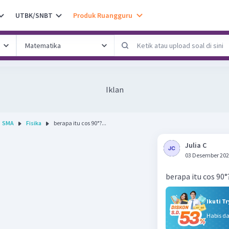
UTBK/SNBT
Produk Ruangguru
Iklan
SMA
Fisika
berapa itu cos 90°?...
Julia C
03 Desember 202
berapa itu cos 90°
Ikuti T
Habis d