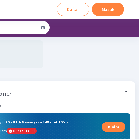
Daftar
Masuk
3 11:17
?
ryout SNBT & Menangkan E-Wallet 100rb
Klaim
alam
01
:
17
:
14
:
15