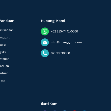
Panduan
Hubungi Kami
erusahaan
+62 815-7441-0000
angguru
info@ruangguru.com
guru
guru
02130930000
ntanan
gaduan
entuan
vasi
Ikuti Kami