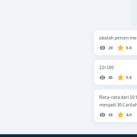
ubalah persen me
20
5.0
22×100
45
5.0
Rata-rata dari 10 
menjadi 30.Carilah
36
4.0