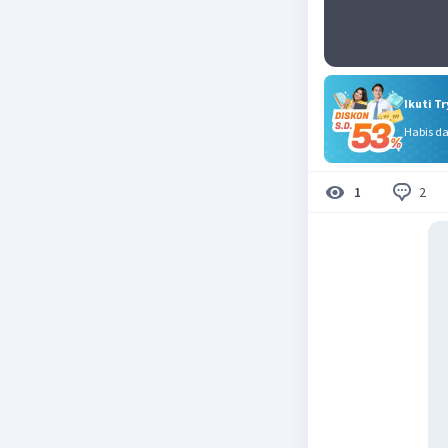
Ikuti T
Habis d
2
1