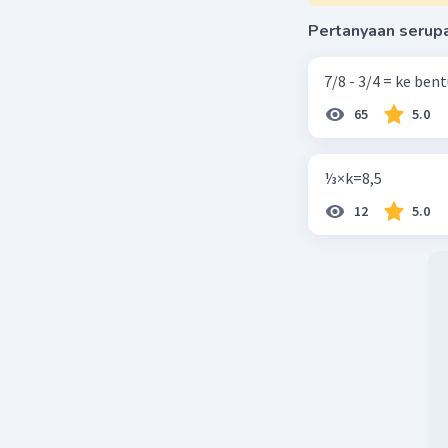
Pertanyaan serup
7/8 - 3/4 = ke be
65
5.0
⅓×k=8,5
12
5.0