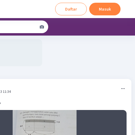
Daftar
Masuk
3 11:34
?