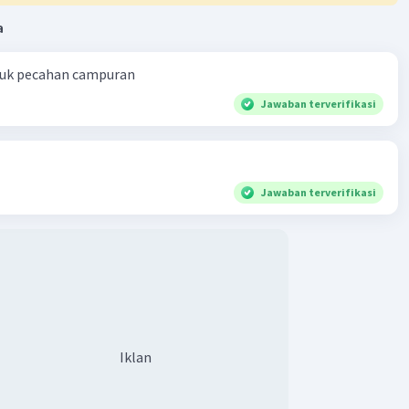
a
ntuk pecahan campuran
Jawaban terverifikasi
Jawaban terverifikasi
Iklan