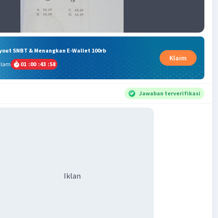
ryout SNBT & Menangkan E-Wallet 100rb
Klaim
alam
01
:
00
:
43
:
57
Jawaban terverifikasi
Iklan