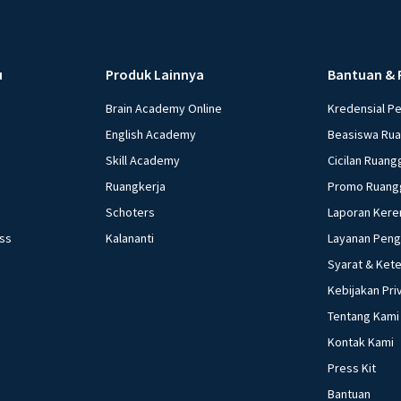
u
Produk Lainnya
Bantuan & 
Brain Academy Online
Kredensial P
English Academy
Beasiswa Ru
Skill Academy
Cicilan Ruang
Ruangkerja
Promo Ruang
Schoters
Laporan Kere
ess
Kalananti
Layanan Pen
Syarat & Ket
Kebijakan Pri
Tentang Kami
Kontak Kami
Press Kit
Bantuan