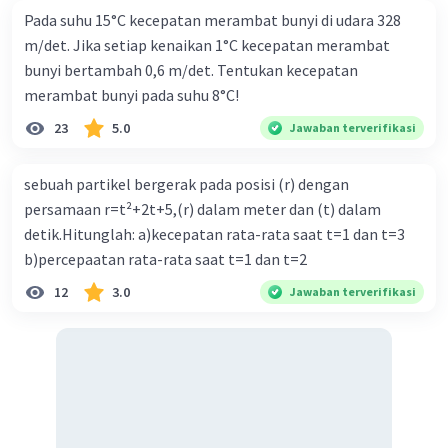
Pada suhu 15°C kecepatan merambat bunyi di udara 328
m/det. Jika setiap kenaikan 1°C kecepatan merambat
bunyi bertambah 0,6 m/det. Tentukan kecepatan
merambat bunyi pada suhu 8°C!
23
5.0
Jawaban terverifikasi
sebuah partikel bergerak pada posisi (r) dengan
persamaan r=t²+2t+5,(r) dalam meter dan (t) dalam
detik.Hitunglah: a)kecepatan rata-rata saat t=1 dan t=3
b)percepaatan rata-rata saat t=1 dan t=2
12
3.0
Jawaban terverifikasi