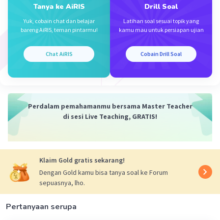
Tanya ke AiRIS
Drill Soal
Iklan
Yuk, cobain chat dan belajar
Latihan soal sesuai topik yang
bareng AiRIS, teman pintarmu!
kamu mau untuk persiapan ujian
Chat AiRIS
Cobain Drill Soal
Perdalam pemahamanmu bersama Master Teacher
di sesi Live Teaching, GRATIS!
Klaim Gold gratis sekarang!
Dengan Gold kamu bisa tanya soal ke Forum
sepuasnya, lho.
Pertanyaan serupa