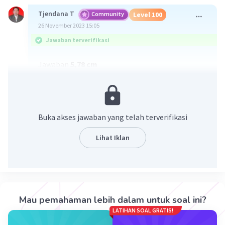
Tjendana T
Community
Level 100
26 November 2023 15:05
Jawaban terverifikasi
Jawaban
5,78 cm
Pembahasan
Skala utama: 5,7 cm
Skala nonius: 8 × 0,01 = 0,08 cm
Buka akses jawaban yang telah terverifikasi
Pembacaan: 5,7 + 0,08 = 5,78 cm
Lihat Iklan
·
0.0
(
0
)
Balas
Beri Rating
Mau pemahaman lebih dalam untuk soal ini?
LATIHAN SOAL GRATIS!