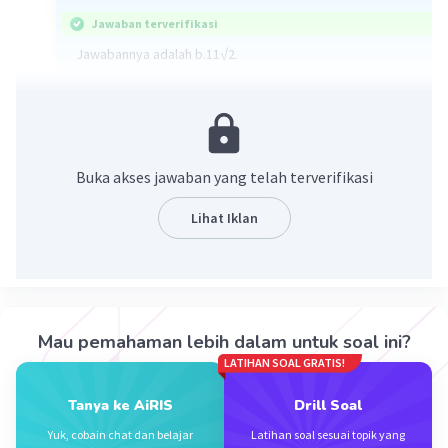
Jawaban terverifikasi
Jawabannya adalah b.11√2.
Untuk soal di atas adalah soal penjumlahan bentuk akar.
Untuk penjumlhan bentuk akar, maka disederhanakan
dengan angka yang memiliki akar.
Buka akses jawaban yang telah terverifikasi
Maka penyelesaian untuk soal di atas yaitu:
√98 + √32
Lihat Iklan
=( √49 x (√2) )+ ( √16 x (√2))
= 7√2 + 4√2
= 11 √2
Jadi, jawaban yang tepat adalah b. 11√2.
Mau pemahaman lebih dalam untuk soal ini?
·
0.0
(
0
)
Balas
Beri Rating
LATIHAN SOAL GRATIS!
Tanya ke AiRIS
Drill Soal
Yuk, cobain chat dan belajar
Latihan soal sesuai topik yang