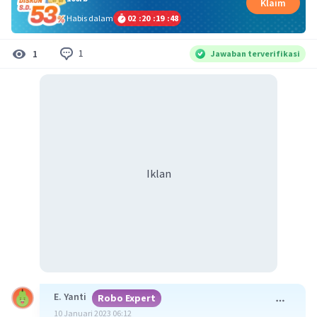
Klaim
Habis dalam
02
:
20
:
19
:
48
1
1
Jawaban terverifikasi
Iklan
E. Yanti
Robo Expert
10 Januari 2023 06:12