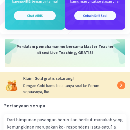
bareng AiRIS, teman pintarmu!
kamu mau untuk persiapan ujian
Chat AiRIS
Cobain Drill Soal
Iklan
Perdalam pemahamanmu bersama Master Teacher
di sesi Live Teaching, GRATIS!
Klaim Gold gratis sekarang!
Dengan Gold kamu bisa tanya soal ke Forum
sepuasnya, lho.
Pertanyaan serupa
Dari himpunan pasangan berurutan berikut.manakah yang
kemungkinan merupakan ko- respondensi satu-satu? a.