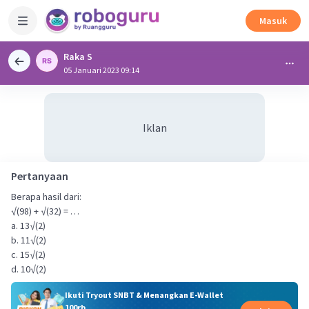
Masuk
Raka S
05 Januari 2023 09:14
Iklan
Pertanyaan
Berapa hasil dari:
√(98) + √(32) = …
a. 13√(2)
b. 11√(2)
c. 15√(2)
d. 10√(2)
Ikuti Tryout SNBT & Menangkan E-Wallet
100rb