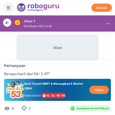
Masuk
Jihan T
09 Oktober 2023 12:42
Iklan
Pertanyaan
Berapa hasil dari 56÷2-47?
Ikuti Tryout SNBT & Menangkan E-Wallet
100rb
Klaim
Habis dalam
01
:
21
:
48
:
55
2
2
Jawaban terverifikasi