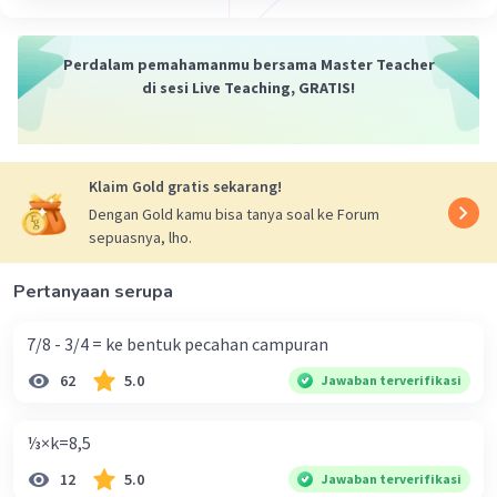
Perdalam pemahamanmu bersama Master Teacher
di sesi Live Teaching, GRATIS!
Klaim Gold gratis sekarang!
Dengan Gold kamu bisa tanya soal ke Forum
sepuasnya, lho.
Pertanyaan serupa
7/8 - 3/4 = ke bentuk pecahan campuran
62
5.0
Jawaban terverifikasi
⅓×k=8,5
12
5.0
Jawaban terverifikasi