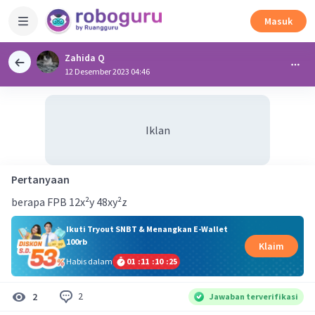
Masuk
Zahida Q
12 Desember 2023 04:46
Iklan
Pertanyaan
berapa FPB 12x²y 48xy²z
Ikuti Tryout SNBT & Menangkan E-Wallet
100rb
Klaim
Habis dalam
01
:
11
:
10
:
25
2
2
Jawaban terverifikasi