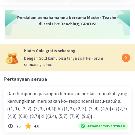
Iklan
JAWABAN:
Faktor dari 12x²y = 2 × 2 × 3 × x × x × y
Perdalam pemahamanmu bersama Master Teacher
Faktor dari 48xy²z = 2 × 2 × 2 × 3 × x × y × y
di sesi Live Teaching, GRATIS!
Jadi, FPB ( Faktor Persekutuan Terbesar ) dari kedua
faktor tersebut adalah:
2 × 2 × 3 × x × y = 12.
Klaim Gold gratis sekarang!
Dengan Gold kamu bisa tanya soal ke Forum
Maaf kalau salah
sepuasnya, lho.
·
5.0
(
1
)
Balas
Beri Rating
Pertanyaan serupa
Dari himpunan pasangan berurutan berikut.manakah yang
kemungkinan merupakan ko- respondensi satu-satu? a.
{(1, 1), (2, 2), (3, 3), (4,4)} b. {(1, 2), (2, 3), (3, 4). (4,5)} c. {(2,7).
(4,8). (6,9). (8,7)} d. {(3.4), (5,7). (7, 9). (9,6)}
75
4.0
Jawaban terverifikasi