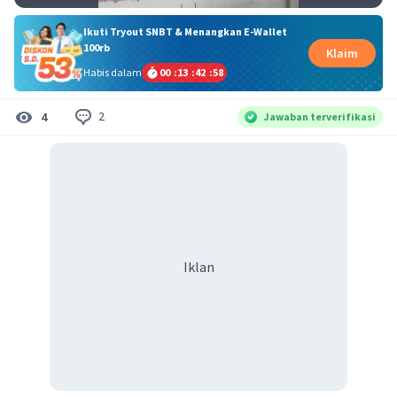
Ikuti Tryout SNBT & Menangkan E-Wallet
100rb
Klaim
Habis dalam
00
:
13
:
42
:
57
2
4
Jawaban terverifikasi
Iklan