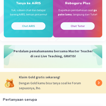
Tanya ke AiRIS
Roboguru Plus
1884 cm² (C).
Yuk, cobain chat dan belajar
Dapatkan pembahasan soal
ga
bareng AiRIS, teman pintarmu!
pake lama
, langsung dari Tutor!
·
0.0
(
0
)
Balas
Beri Rating
Chat AiRIS
Chat Tutor
Grace H
Level 42
12 Desember 2023 14:07
L lingkaran =3,14×10×10=314
Perdalam pemahamanmu bersama Master Teacher
L tabung(tanpa tutup)=3,14×(2×15)=94,2
Iklan
di sesi Live Teaching, GRATIS!
94,2+157=2.512 cm2
semoga membantu jawabannya😊
Klaim Gold gratis sekarang!
·
0.0
(
0
)
Balas
Beri Rating
Dengan Gold kamu bisa tanya soal ke Forum
sepuasnya, lho.
Pertanyaan serupa