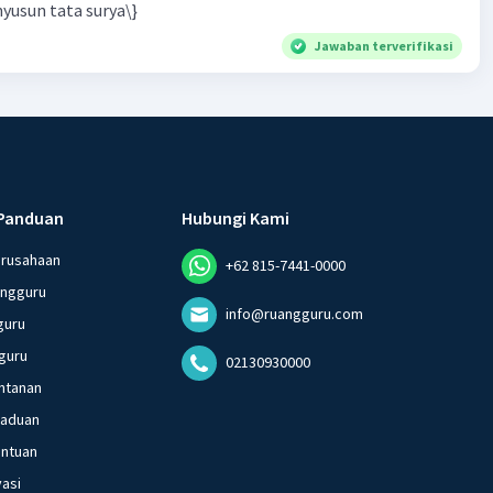
yusun tata surya\}
Jawaban terverifikasi
Panduan
Hubungi Kami
erusahaan
+62 815-7441-0000
angguru
info@ruangguru.com
guru
guru
02130930000
ntanan
gaduan
entuan
vasi