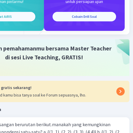
man pintarmu!
untuk persiapan ujian
i 12 = 1,2,3,4,6,12
) = 2
at AiRIS
Cobain Drill Soal
12:2)
m pemahamanmu bersama Master Teacher
di sesi Live Teaching, GRATIS!
bnya adalah 5/6 bagian
·
0.0
(
0
)
Balas
ating
 gratis sekarang!
d kamu bisa tanya soal ke Forum sepuasnya, lho.
a
sangan berurutan berikut.manakah yang kemungkinan
Iklan