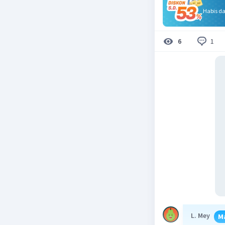
Habis d
1
6
L. Mey
M