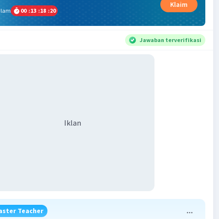
Klaim
alam
00
:
13
:
18
:
19
Jawaban terverifikasi
Iklan
aster Teacher