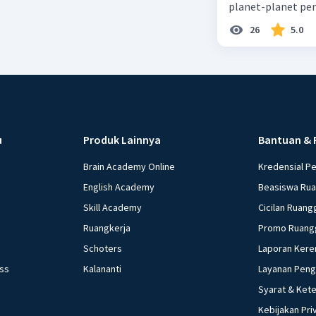
planet-planet pen
26
5.0
u
Produk Lainnya
Bantuan & 
Brain Academy Online
Kredensial P
English Academy
Beasiswa Ru
Skill Academy
Cicilan Ruang
Ruangkerja
Promo Ruang
Schoters
Laporan Kere
ess
Kalananti
Layanan Pen
Syarat & Ket
Kebijakan Pri