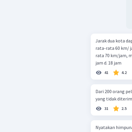
Jarak dua kota d
rata-rata 60 km/ 
rata 70 km/jam, maka waktu
jam d. 18 jam
41
4.2
Dari 200 orang pe
yang tidak diterima
31
2.5
Nyatakan himpuna