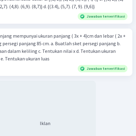
3), (3, 4). (4,5)} c. {(2,7). (4,8). (6,9). (8,7)} d. {(3.4), (5,7). (7, 9). (9,6)}
Jawaban terverifikasi
njang mempunyai ukuran panjang ( 3x + 4)cm dan lebar ( 2x +
ing persegi panjang 85 cm. a. Buatlah sket persegi panjang b.
n dalam keliling c. Tentukan nilai x d. Tentukan ukuran
 e. Tentukan ukuran luas
Jawaban terverifikasi
Iklan