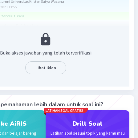
umni Universitas Kristen Satya Wacana
2023 13:55
terverifikasi
adalah 5/6 bagian
 12 bulan
Buka akses jawaban yang telah terverifikasi
ari b dapat dituliskan a/b
Lihat Iklan
nyederhanakan pecahan bisa menggunakan FPB.
h faktor persekutuan terbesar dari dua bilangan atau lebih.
alah bilangan bilangan yang dapat membagi sampai habis
angan
pemahaman lebih dalam untuk soal ini?
berapa bagian dari 1 tahun (12 bulan)
LATIHAN SOAL GRATIS!
n dari 12
 ke AiRIS
Drill Soal
t dan belajar bareng
Latihan soal sesuai topik yang kamu mau
i 10 = 1,2,5,10