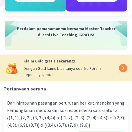
Sehingga
3/12
= (3:3)/(12:3)
= 1/4
Perdalam pemahamanmu bersama Master Teacher
Jadi jawabnya adalah 1/4 bagian
di sesi Live Teaching, GRATIS!
·
0.0
(
0
)
Balas
Beri Rating
Klaim Gold gratis sekarang!
Dengan Gold kamu bisa tanya soal ke Forum
sepuasnya, lho.
Pertanyaan serupa
Iklan
Dari himpunan pasangan berurutan berikut.manakah yang
kemungkinan merupakan ko- respondensi satu-satu? a.
{(1, 1), (2, 2), (3, 3), (4,4)} b. {(1, 2), (2, 3), (3, 4). (4,5)} c. {(2,7).
(4,8). (6,9). (8,7)} d. {(3.4), (5,7). (7, 9). (9,6)}