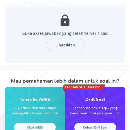
Jawabnya adalah 1/4 bagian
Ingat
1 tahun = 12 bulan
a bagian dari b dapat dituliskan a/b
Buka akses jawaban yang telah terverifikasi
Untuk menyederhanakan pecahan bisa menggunakan
Lihat Iklan
FPB.
FPB adalah faktor persekutuan terbesar dari dua
bilangan atau lebih.
Faktor adalah bilangan bilangan yang dapat membagi
sampai habis suatu bilangan
Mau pemahaman lebih dalam untuk soal ini?
3 bulan berapa bagian dari 1 tahun (12 bulan)
LATIHAN SOAL GRATIS!
= 3 bagian dari 12
= 3/12
Tanya ke AiRIS
Drill Soal
Faktor 3 = 1,3
Yuk, cobain chat dan belajar
Latihan soal sesuai topik yang
Faktor 12 = 1,2,3,4,6,12
bareng AiRIS, teman pintarmu!
kamu mau untuk persiapan ujian
FPB (3,12) = 3
Chat AiRIS
Cobain Drill Soal