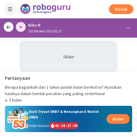
Masuk
Niko N
10 Oktober 2023 02:17
Iklan
Pertanyaan
Berapa bagiankah dari 1 tahun jumlah bulan berikut ini? Nyatakan
hasilnya dalam bentuk pecahan yang paling sederhana!
a. 3 bulan
Ikuti Tryout SNBT & Menangkan E-Wallet
100rb
Klaim
Habis dalam
01
:
14
:
27
:
09