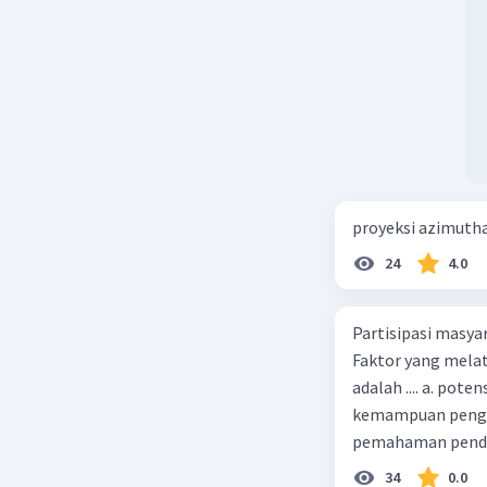
proyeksi azimuth
24
4.0
Partisipasi masy
Faktor yang melat
adalah .... a. pot
kemampuan pengga
pemahaman pendid
masyarakat merup
34
0.0