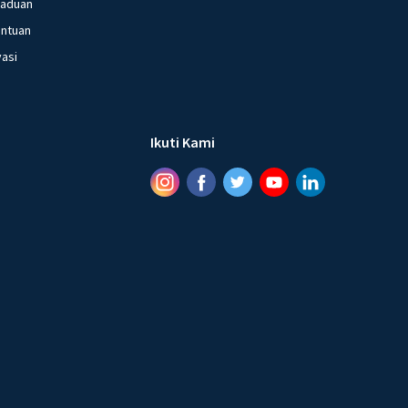
gaduan
entuan
vasi
Ikuti Kami