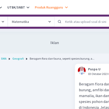
UTBK/SNBT
Produk Ruangguru
Iklan
SMA
Geografi
Beragam flora dan fauna, seperti spesies burung, a...
Puspa U
03 Oktober 2023 
Beragam flora dan
burung, amfibi dan
mamalia, ikan dan
spesies pohon da
di Indonesia. Je