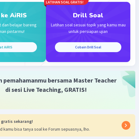
LATIHAN SOAL GRATIS!
Iklan
 ke AiRIS
Drill Soal
t dan belajar bareng
Latihan soal sesuai topik yang kamu mau
man pintarmu!
untuk persiapan ujian
at AiRIS
Cobain Drill Soal
m pemahamanmu bersama Master Teacher
di sesi Live Teaching, GRATIS!
 gratis sekarang!
d kamu bisa tanya soal ke Forum sepuasnya, lho.