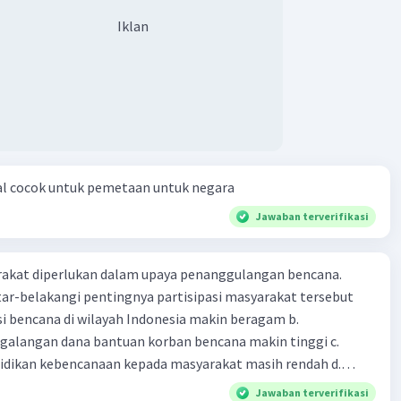
Iklan
al cocok untuk pemetaan untuk negara
Jawaban terverifikasi
arakat diperlukan dalam upaya penanggulangan bencana.
ar-belakangi pentingnya partisipasi masyarakat tersebut
ensi bencana di wilayah Indonesia makin beragam b.
langan dana bantuan korban bencana makin tinggi c.
ikan kebencanaan kepada masyarakat masih rendah d.
akan pihak yang langsung berhadapan dengan bencana e.
Jawaban terverifikasi