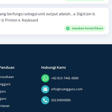
erintah bahwa masyarakat mampu mengatasi bencana
ng berfungsi sebagai unit output adalah... a. Digitizer b.
 d. Printer e. Keyboard
Jawaban terverifikasi
Panduan
Hubungi Kami
erusahaan
+62 815-7441-0000
angguru
info@ruangguru.com
guru
guru
02130930000
ntanan