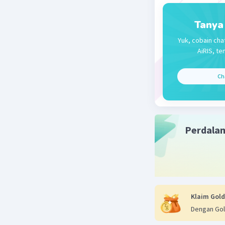
Tanya
Yuk, cobain cha
AiRIS, te
Ch
Perdala
Klaim Gold
Dengan Gol