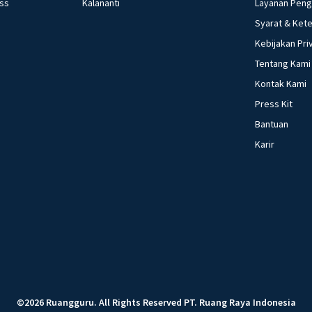
ess
Kalananti
Layanan Pen
Syarat & Ket
Kebijakan Pri
Tentang Kami
Kontak Kami
Press Kit
Bantuan
Karir
©
2026
Ruangguru
.
All Rights Reserved
PT. Ruang Raya Indonesia