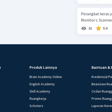
kepercayaan pem
Perangkat keras ya
Monitor c. Scanner
31
5.0
u
Produk Lainnya
Bantuan & 
Brain Academy Online
Kredensial P
English Academy
Beasiswa Ru
Skill Academy
Cicilan Ruang
Ruangkerja
Promo Ruang
Schoters
Laporan Kere