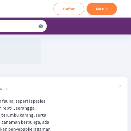
Daftar
Masuk
07:01
 fauna, seperti spesies
 reptil, serangga,
 terumbu karang, serta
n tanaman berbunga, ada
laskan penyebabkeragaman