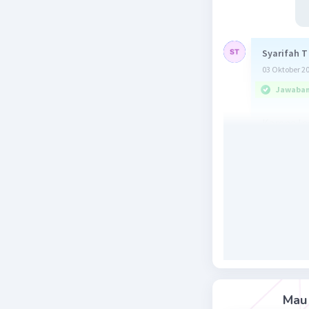
Syarifah T
03 Oktober 2
Jawaban 
Karena In
Paparan S
Asiatis d
Australis.
Beri R
Mau 