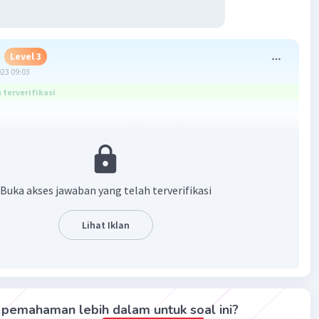
Level 3
023 09:03
terverifikasi
donesia terletak di antara 2 Paparan: Paparan Sunda dan
ahul. Paparan Sunda menyebabkan flora fauna bercorak
an Paparan Sahul menyebabkan flora fauna bercorak
Buka akses jawaban yang telah terverifikasi
·
3.6
(
8
)
Balas
ating
Lihat Iklan
pemahaman lebih dalam untuk soal ini?