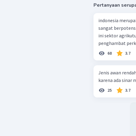
Pertanyaan serup
indonesia merupa
sangat berpotens
ini sektor agriku
penghambat perke
68
3.7
Jenis awan rendah
karena ada sinar ma
25
3.7