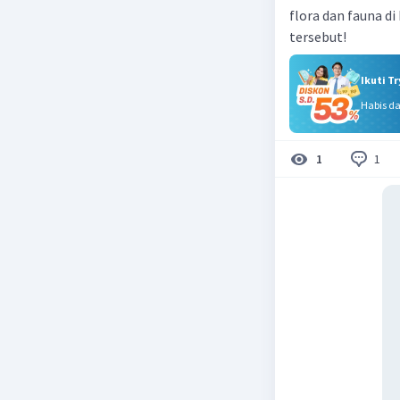
flora dan fauna di
tersebut!
Ikuti T
Habis d
1
1