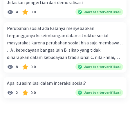
Jelaskan pengertian dari demoralisasi
4
0.0
Jawaban terverifikasi
Perubahan sosial ada kalanya menyebabkan
terganggunya keseimbangan dalam struktur sosial
masyarakat karena perubahan sosial bisa saja membawa . .
. . A . kebudayaan bangsa lain B. sikap yang tidak
diharapkan dalam kebudayaan tradisional C. nilai-nilai,
sikap, dan pola . perilaku yang berbeda D. tidak sesuai
8
0.0
Jawaban terverifikasi
dengan kebudayaan masyarakat setempat
Apa itu asimilasi dalam interaksi sosial?
2
0.0
Jawaban terverifikasi