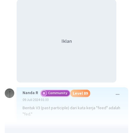
Iklan
Nanda R
Community
Level 89
09 Juli 2024 01:33
Bentuk V3 (past participle) dari kata kerja "feed" adalah
"fed."
Contoh penggunaannya dalam kalimat:
- "The animals were fed in the morning."