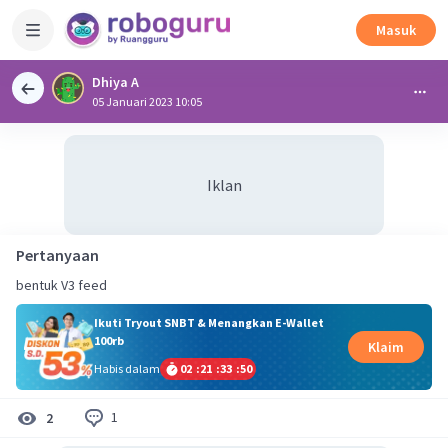
Masuk
Dhiya A
05 Januari 2023 10:05
Iklan
Pertanyaan
bentuk V3 feed
Ikuti Tryout SNBT & Menangkan E-Wallet
100rb
Klaim
Habis dalam
02
:
21
:
33
:
49
1
2