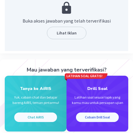
- "He has fed the dog already."
·
0.0
(
0
)
Balas
Beri Rating
Buka akses jawaban yang telah terverifikasi
Lihat Iklan
Mau jawaban yang terverifikasi?
Iklan
LATIHAN SOAL GRATIS!
Tanya ke AiRIS
Drill Soal
Yuk, cobain chat dan belajar
Latihan soal sesuai topik yang
bareng AiRIS, teman pintarmu!
kamu mau untuk persiapan ujian
Chat AiRIS
Cobain Drill Soal