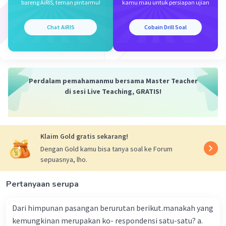
bareng AiRIS, teman pintarmu!
kamu mau untuk persiapan ujian
— Tampilkan 1 balasan lainnya
Chat AiRIS
Cobain Drill Soal
Perdalam pemahamanmu bersama Master Teacher
di sesi Live Teaching, GRATIS!
Iklan
Klaim Gold gratis sekarang!
Dengan Gold kamu bisa tanya soal ke Forum
sepuasnya, lho.
Pertanyaan serupa
Dari himpunan pasangan berurutan berikut.manakah yang
kemungkinan merupakan ko- respondensi satu-satu? a.