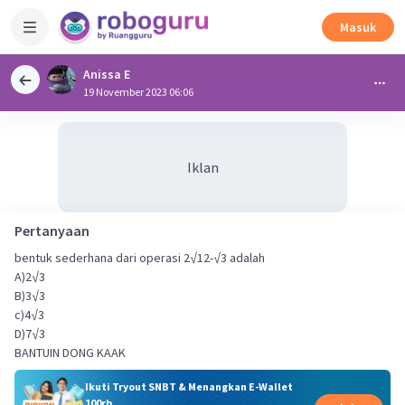
Masuk
Anissa E
19 November 2023 06:06
Iklan
Pertanyaan
bentuk sederhana dari operasi 2√12-√3 adalah
A)2√3
B)3√3
c)4√3
D)7√3
BANTUIN DONG KAAK
Ikuti Tryout SNBT & Menangkan E-Wallet
100rb