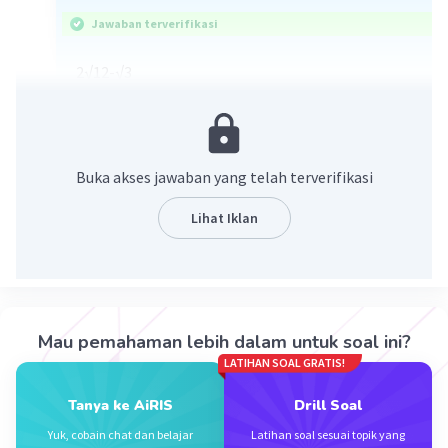
Jawaban terverifikasi
2√12-√3
<=> 4√3-√3
<=> 3√3
Ole sebab itu, jawaban yang tepat adalah B. 3√3
Buka akses jawaban yang telah terverifikasi
Semoga membantu.
Lihat Iklan
Terima kasih
·
5.0
(
1
)
Balas
Beri Rating
Mau pemahaman lebih dalam untuk soal ini?
Anissa E
Level 19
LATIHAN SOAL GRATIS!
20 November 2023 13:09
maw tnyyaaa angka 4 nya drmn?
Tanya ke AiRIS
Drill Soal
jelasin dikit dong kakk
Yuk, cobain chat dan belajar
Latihan soal sesuai topik yang