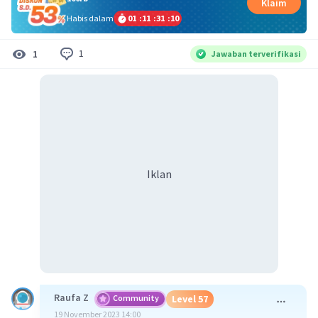
Klaim
Habis dalam
01
:
11
:
31
:
10
1
1
Jawaban terverifikasi
Iklan
Raufa Z
Community
Level 57
19 November 2023 14:00