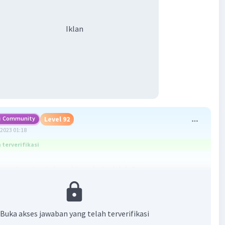
Iklan
Community
Level 92
2023 01:18
terverifikasi
ang tepat untuk soal tersebut adalah
2.
²
–3
: 2²
 2²
Buka akses jawaban yang telah terverifikasi
 2