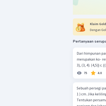
= 2
Beri R
Klaim Gold
Dengan Gol
Pertanyaan serup
Dari himpunan pa
merupakan ko- respondensi satu-satu? a. {(1, 1), (2, 2), (3, 3), (4,4)} b. {(1, 2), (2,
75
4.0
Sebuah persegi pa
1 ) cm. Jika kelil
Tentukan persamaa
panjang dan lebar