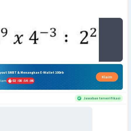
ryout SNBT & Menangkan E-Wallet 100rb
Klaim
alam
02
:
08
:
54
:
05
Jawaban terverifikasi