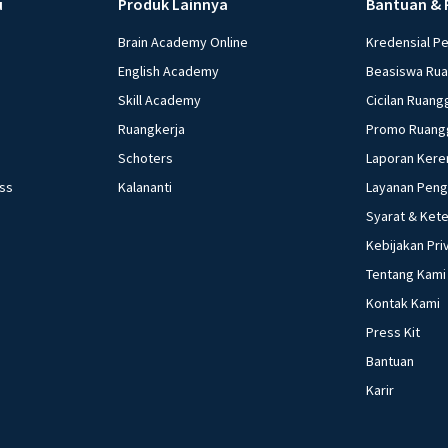
u
Produk Lainnya
Bantuan & 
Brain Academy Online
Kredensial P
English Academy
Beasiswa Ru
Skill Academy
Cicilan Ruang
Ruangkerja
Promo Ruang
Schoters
Laporan Kere
ess
Kalananti
Layanan Pen
Syarat & Ket
Kebijakan Pri
Tentang Kami
Kontak Kami
Press Kit
Bantuan
Karir