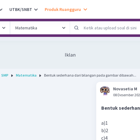
UTBK/SNBT
Produk Ruangguru
Iklan
SMP
Matematika
Bentuk sederhana dari bilangan pada gambar dibawah...
Novasetia M
08 Desember 202
Bentuk sederhana
a)1
b)2
c)4