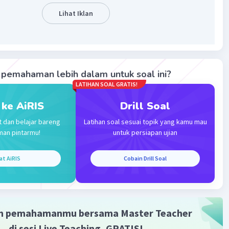
Lihat Iklan
aban yang tepat adalah 2.
·
5.0
(
1
)
Balas
ating
pemahaman lebih dalam untuk soal ini?
LATIHAN SOAL GRATIS!
Community
Level 89
2023 09:54
 ke AiRIS
Drill Soal
terverifikasi
t dan belajar bareng
Latihan soal sesuai topik yang kamu mau
man pintarmu!
untuk persiapan ujian
a adalah 2.
Iklan
at AiRIS
Cobain Drill Soal
2
9
2
-3
2
= 2
× (2
)
: 2
9
2(-3)
2
2
× 2
: 2
9
-6
2
2
× 2
: 2
9+(-6)-2
2
m pemahamanmu bersama Master Teacher
9-6-2
2
1
2
di sesi Live Teaching, GRATIS!