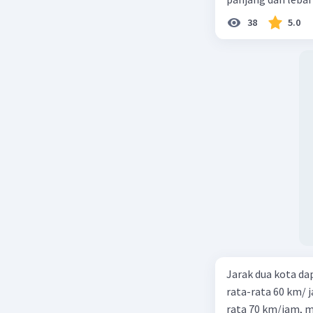
38
5.0
Jarak dua kota d
rata-rata 60 km/ 
rata 70 km/jam, maka waktu