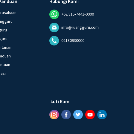
Panduan
Hubungi Kami
erusahaan
+62 815-7441-0000
angguru
info@ruangguru.com
guru
guru
02130930000
ntanan
gaduan
entuan
vasi
Ikuti Kami