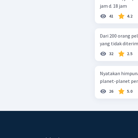
jam d. 18 jam
41
4.2
Dari 200 orang pe
yang tidak diterima
32
2.5
Nyatakan himpuna
planet-planet pen
26
5.0