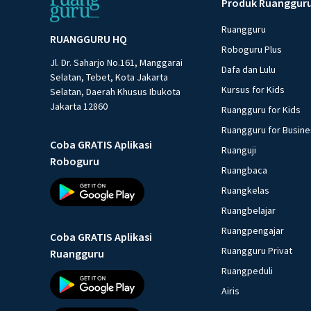
Produk Ruanggur
Ruangguru
RUANGGURU HQ
Roboguru Plus
Jl. Dr. Saharjo No.161, Manggarai
Dafa dan Lulu
Selatan, Tebet, Kota Jakarta
Kursus for Kids
Selatan, Daerah Khusus Ibukota
Jakarta 12860
Ruangguru for Kids
Ruangguru for Busin
Coba GRATIS Aplikasi
Ruanguji
Roboguru
Ruangbaca
Ruangkelas
Ruangbelajar
Ruangpengajar
Coba GRATIS Aplikasi
Ruangguru Privat
Ruangguru
Ruangpeduli
Airis