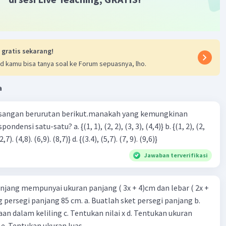
.
·
5.0
(
1
)
Balas
ating
 gratis sekarang!
d kamu bisa tanya soal ke Forum sepuasnya, lho.
a
sangan berurutan berikut.manakah yang kemungkinan
3), (3, 4). (4,5)} c. {(2,7). (4,8). (6,9). (8,7)} d. {(3.4), (5,7). (7, 9). (9,6)}
Jawaban terverifikasi
njang mempunyai ukuran panjang ( 3x + 4)cm dan lebar ( 2x +
ing persegi panjang 85 cm. a. Buatlah sket persegi panjang b.
n dalam keliling c. Tentukan nilai x d. Tentukan ukuran
 e. Tentukan ukuran luas