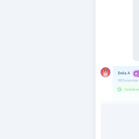
Dela A
08 Desember 
Jawaban 
Jawaban y
–3
2⁹ × 4
: 2
= 2⁹ × (2²)
–6
= 2⁹ × 2
:
9 + (–6) –
= 2