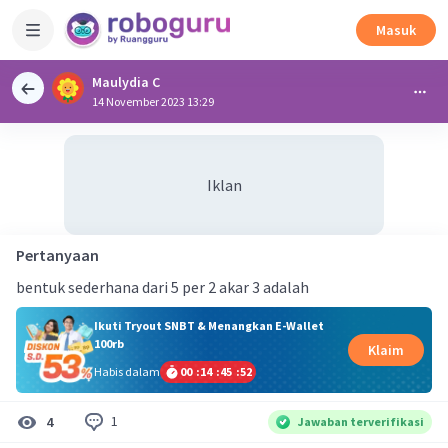
Masuk
Maulydia C
14 November 2023 13:29
Iklan
Pertanyaan
bentuk sederhana dari 5 per 2 akar 3 adalah
Ikuti Tryout SNBT & Menangkan E-Wallet
100rb
Klaim
Habis dalam
00
:
14
:
45
:
51
1
4
Jawaban terverifikasi