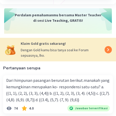
Perdalam pemahamanmu bersama Master Teacher
di sesi Live Teaching, GRATIS!
Klaim Gold gratis sekarang!
Dengan Gold kamu bisa tanya soal ke Forum
sepuasnya, lho.
Pertanyaan serupa
Dari himpunan pasangan berurutan berikut.manakah yang
kemungkinan merupakan ko- respondensi satu-satu? a.
{(1, 1), (2, 2), (3, 3), (4,4)} b. {(1, 2), (2, 3), (3, 4). (4,5)} c. {(2,7).
(4,8). (6,9). (8,7)} d. {(3.4), (5,7). (7, 9). (9,6)}
74
4.0
Jawaban terverifikasi