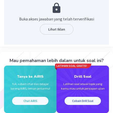
= 10 + 5√3 / 4 - 3
= 10 + 5√3 / 1
= 10 + 5√3
Buka akses jawaban yang telah terverifikasi
·
5.0
(
1
)
Balas
Beri Rating
Lihat Iklan
Mau pemahaman lebih dalam untuk soal ini?
LATIHAN SOAL GRATIS!
Iklan
Tanya ke AiRIS
Drill Soal
Yuk, cobain chat dan belajar
Latihan soal sesuai topik yang
bareng AiRIS, teman pintarmu!
kamu mau untuk persiapan ujian
Chat AiRIS
Cobain Drill Soal