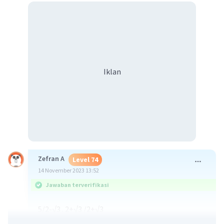
Iklan
Zefran A
Level 74
14 November 2023 13:52
Jawaban terverifikasi
5/2-√3 . 2+√3 /2+√3
= 5.2 + 5.√3 / 2.2 - √9