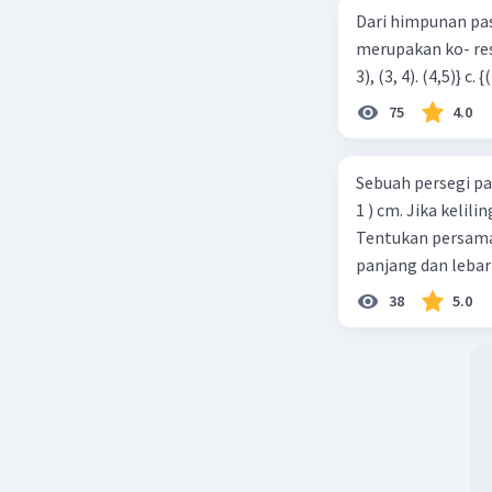
Dari himpunan pa
merupakan ko- respondensi satu-satu? a. {(1, 1), (2, 2), (3, 3), (4,4)} b. {(1, 2), (2,
75
4.0
Sebuah persegi pa
1 ) cm. Jika kelil
Tentukan persamaa
panjang dan lebar
38
5.0