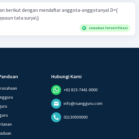
n berikut dengan mendaftar anggota-anggotanyal D={
yusun tata surya\}
Jawaban terverifikasi
Panduan
Hubungi Kami
erusahaan
+62 815-7441-0000
angguru
info@ruangguru.com
guru
guru
02130930000
ntanan
gaduan