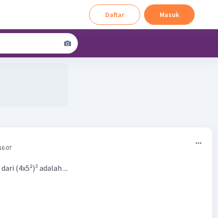
Daftar
Masuk
16:07
ari (4x5²)³ adalah ...