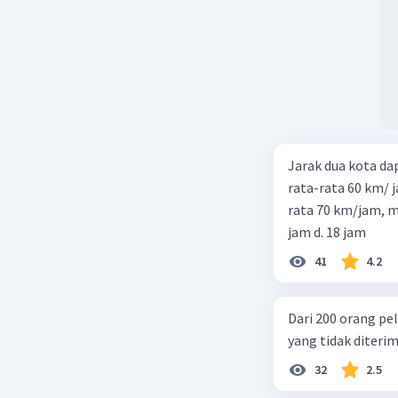
Jarak dua kota d
rata-rata 60 km/ 
rata 70 km/jam, maka waktu
jam d. 18 jam
41
4.2
Dari 200 orang pe
yang tidak diterima
32
2.5