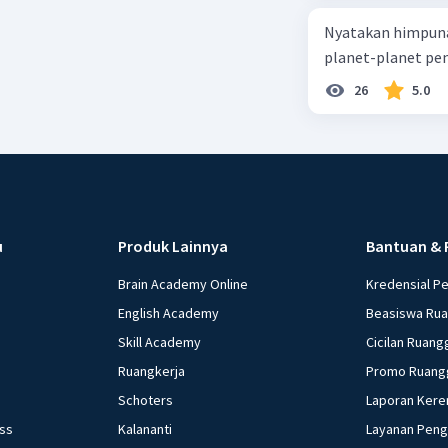
Nyatakan himpuna
planet-planet pen
26
5.0
u
Produk Lainnya
Bantuan & 
Brain Academy Online
Kredensial P
English Academy
Beasiswa Ru
Skill Academy
Cicilan Ruang
Ruangkerja
Promo Ruang
Schoters
Laporan Kere
ess
Kalananti
Layanan Pen