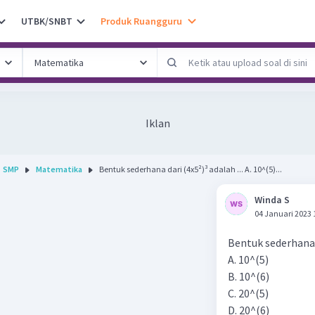
UTBK/SNBT
Produk Ruangguru
Iklan
SMP
Matematika
Bentuk sederhana dari (4x5²)³ adalah ... A. 10^(5)...
Winda S
04 Januari 2023 
Bentuk sederhana d
A. 10^(5)
B. 10^(6)
C. 20^(5)
D. 20^(6)