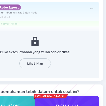
Robo Expert
lumni Universitas Gajah Mada
023 05:14
terverifikasi
 B
m
Buka akses jawaban yang telah terverifikasi
axb)
mn
Lihat Iklan
pemahaman lebih dalam untuk soal ini?
³
LATIHAN SOAL GRATIS!