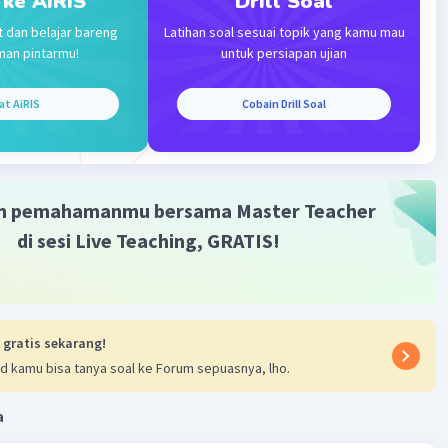
 ke AiRIS
Drill Soal
²)³ = 10^(6)
t dan belajar bareng
Latihan soal sesuai topik yang kamu mau
awaban yang benar adalah B
man pintarmu!
untuk persiapan ujian
·
0.0
(
0
)
Balas
ating
at AiRIS
Cobain Drill Soal
m pemahamanmu bersama Master Teacher
di sesi Live Teaching, GRATIS!
Iklan
 gratis sekarang!
d kamu bisa tanya soal ke Forum sepuasnya, lho.
a