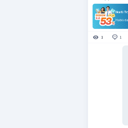
Ikuti T
Habis d
1
1