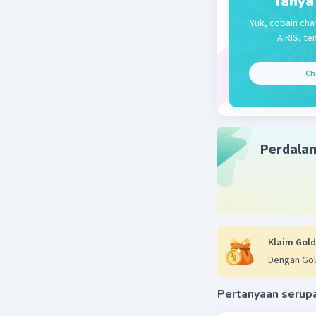
Tanya
Jadi, (4x5
Yuk, cobain cha
Pilihan j
AiRIS, te
Beri R
Ch
Perdala
Klaim Gold
Dengan Gol
Pertanyaan serup