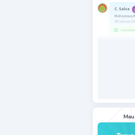
C. Salsa
Mahasiswa/A
09 Januari 2
Jawaban 
Jawaban :
Ingat!
m
m
a
xb
= (
m
n
(a
)
= a
Sehingga
(4x5²)³
= (4x25)³
= (100)³
Mau 
= (10^(2))
= 10^(6)