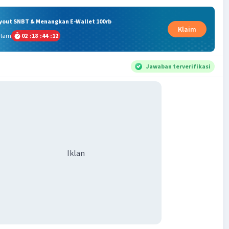
ryout SNBT & Menangkan E-Wallet 100rb
Klaim
alam
02
:
18
:
44
:
12
Jawaban terverifikasi
Iklan