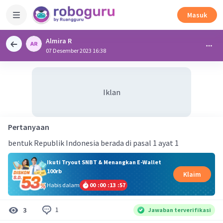
Masuk
Almira R
07 Desember 2023 16:38
Iklan
Pertanyaan
bentuk Republik Indonesia berada di pasal 1 ayat 1
Ikuti Tryout SNBT & Menangkan E-Wallet
100rb
Klaim
Habis dalam
00
:
00
:
13
:
57
1
3
Jawaban terverifikasi