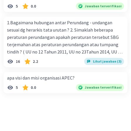
5
0.0
Jawaban terverifikasi
1.Bagaimana hubungan antar Perundang - undangan
sesuai dg herarkis tata urutan ? 2. Simaklah beberapa
peraturan perundangan apakah peraturan tersebut SBG
terjemahan atas peraturan perundangan atau tumpang
tindih ? ( UU no 12 Tahun 2011, UU no 23Tahun 2014, UU No
25 Tahun 2004 ) 3 . Tuliskan peraturan perundangan yg di
16
2.2
Lihat jawaban (3)
undangkan atas perintah TAP MPR NO I / MPR/ 2003
4.sebutkan produk UU atas perintah UUD NRI Tahun 1945 (
apa visi dan misi organisasi APEC?
pasal18, pasal 22, pasal 23, Pasal 26 , Pasal 27,pasal ,pasal
5
0.0
Jawaban terverifikasi
28, pasal 29, pasal 30 ,pasal 31 dan pasal 33 )