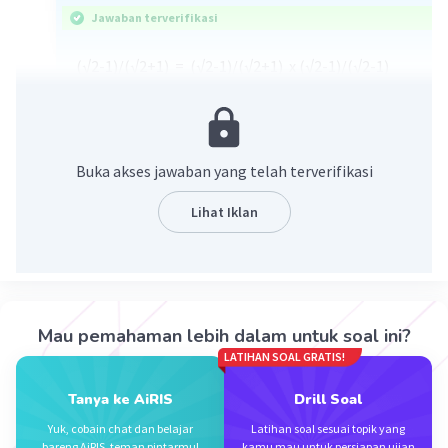
Jawaban terverifikasi
(√2-1)/(√2+1) = (√2-1)/(√2+1) x (√2-1)/(√2-1)
= [(√2-1)(√2-1)] /(2 - 1)
= 2 - √2 - √2 + 1
= 3 - 2√2
Jawaban : A
Buka akses jawaban yang telah terverifikasi
·
0.0
(
0
)
Balas
Beri Rating
Lihat Iklan
Mau pemahaman lebih dalam untuk soal ini?
LATIHAN SOAL GRATIS!
Iklan
Tanya ke AiRIS
Drill Soal
Yuk, cobain chat dan belajar
Latihan soal sesuai topik yang
bareng AiRIS, teman pintarmu!
kamu mau untuk persiapan ujian