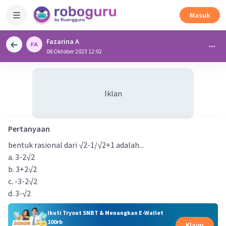
Masuk
Fazarina A
08 Oktober 2023 12:02
Iklan
Pertanyaan
bentuk rasional dari √2-1/√2+1 adalah...
a. 3-2√2
b. 3+2√2
c. -3-2√2
d. 3-√2
Ikuti Tryout SNBT & Menangkan E-Wallet
100rb
Klaim