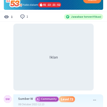
Habis dalam
01
:
22
:
21
:
51
1
1
Jawaban terverifikasi
Iklan
Sumber W
Community
Level 72
08 Oktober 2023 12:13