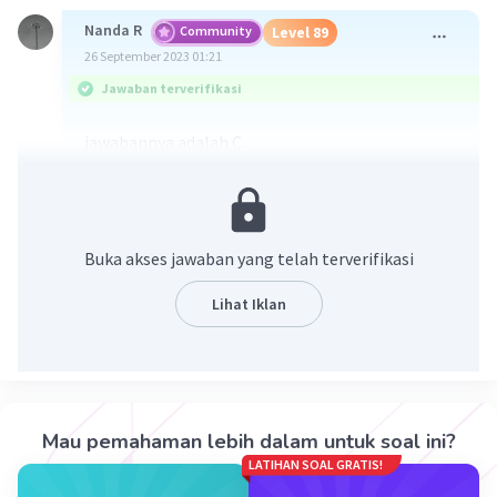
Nanda R
Community
Level 89
26 September 2023 01:21
Jawaban terverifikasi
jawabannya adalah C.
Buka akses jawaban yang telah terverifikasi
Lihat Iklan
·
0.0
(
0
)
Balas
Beri Rating
Mau pemahaman lebih dalam untuk soal ini?
LATIHAN SOAL GRATIS!