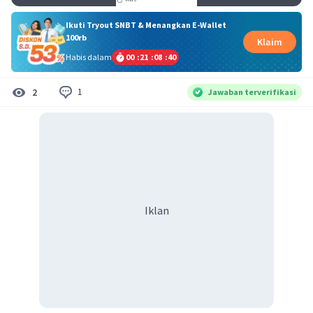
Ikuti Tryout SNBT & Menangkan E-Wallet
100rb
Klaim
Habis dalam
00
:
21
:
08
:
40
1
2
Jawaban terverifikasi
Iklan