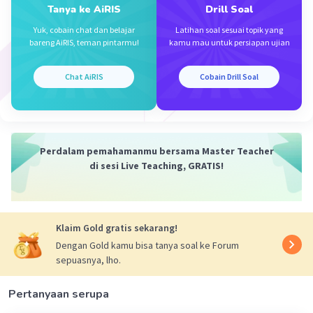
Tanya ke AiRIS
Drill Soal
Yuk, cobain chat dan belajar
Latihan soal sesuai topik yang
Iklan
bareng AiRIS, teman pintarmu!
kamu mau untuk persiapan ujian
Chat AiRIS
Cobain Drill Soal
Perdalam pemahamanmu bersama Master Teacher
di sesi Live Teaching, GRATIS!
Klaim Gold gratis sekarang!
Dengan Gold kamu bisa tanya soal ke Forum
sepuasnya, lho.
Pertanyaan serupa