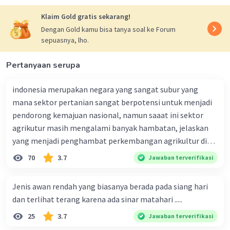
Jadi, jawaban yang tepat adalah pilihan D.
Klaim Gold gratis sekarang!
Dengan Gold kamu bisa tanya soal ke Forum
·
0.0
(
0
)
Balas
Beri Rating
sepuasnya, lho.
Pertanyaan serupa
indonesia merupakan negara yang sangat subur yang
mana sektor pertanian sangat berpotensi untuk menjadi
pendorong kemajuan nasional, namun saaat ini sektor
Iklan
agrikutur masih mengalami banyak hambatan, jelaskan
yang menjadi penghambat perkembangan agrikultur di
indonesia
70
3.7
Jawaban terverifikasi
Jenis awan rendah yang biasanya berada pada siang hari
dan terlihat terang karena ada sinar matahari .....
25
3.7
Jawaban terverifikasi