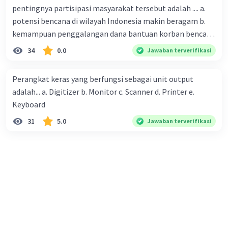
pentingnya partisipasi masyarakat tersebut adalah .... a.
potensi bencana di wilayah Indonesia makin beragam b.
kemampuan penggalangan dana bantuan korban bencana
makin tinggi c. pemahaman pendidikan kebencanaan
34
0.0
Jawaban terverifikasi
kepada masyarakat masih rendah d. masyarakat
merupakan pihak yang langsung berhadapan dengan
Perangkat keras yang berfungsi sebagai unit output
bencana e. kepercayaan pemerintah bahwa masyarakat
adalah... a. Digitizer b. Monitor c. Scanner d. Printer e.
mampu mengatasi bencana
Keyboard
31
5.0
Jawaban terverifikasi