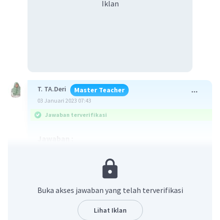
Iklan
T. TA.Deri
Master Teacher
03 Januari 2023 07:43
Jawaban terverifikasi
Jawaban :
D. Sawah
Interpretasi citra adalah kegiatan
mengidentifikasi obyek-obyek yang ada pada
Buka akses jawaban yang telah terverifikasi
suatu citra penginderaan jauh. Unsur-unsur
interpretasi citra terdiri dari rona, warna, ukuran,
Lihat Iklan