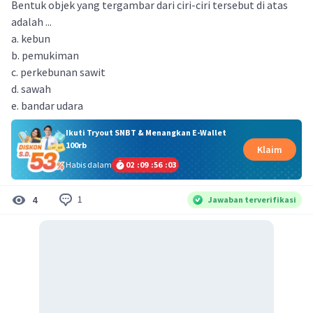
Bentuk objek yang tergambar dari ciri-ciri tersebut di atas
adalah ...
a. kebun
b. pemukiman
c. perkebunan sawit
d. sawah
e. bandar udara
Ikuti Tryout SNBT & Menangkan E-Wallet
100rb
Klaim
Habis dalam
02
:
09
:
56
:
03
1
4
Jawaban terverifikasi