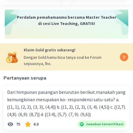
Perdalam pemahamanmu bersama Master Teacher
di sesi Live Teaching, GRATIS!
Klaim Gold gratis sekarang!
Dengan Gold kamu bisa tanya soal ke Forum
sepuasnya, lho.
Pertanyaan serupa
Dari himpunan pasangan berurutan berikut.manakah yang
kemungkinan merupakan ko- respondensi satu-satu? a.
{(1, 1), (2, 2), (3, 3), (4,4)} b. {(1, 2), (2, 3), (3, 4). (4,5)} c. {(2,7).
(4,8). (6,9). (8,7)} d. {(3.4), (5,7). (7, 9). (9,6)}
75
4.0
Jawaban terverifikasi