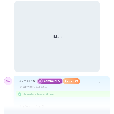
Iklan
Sumber W
Community
Level 72
05 Oktober 2023 00:52
Jawaban terverifikasi
2(x²+x) = 4(x-2)
2x² + 2x = 4x - 8