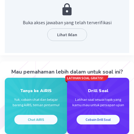
2x² + 2x - 4x + 8 = 0
2x² - 2x + 8 = 0 atau
x²- x + 4 = 0
(setelah dibagi 2)
Buka akses jawaban yang telah terverifikasi
·
0.0
(
0
)
Balas
Beri Rating
Lihat Iklan
Mau pemahaman lebih dalam untuk soal ini?
LATIHAN SOAL GRATIS!
Iklan
Tanya ke AiRIS
Drill Soal
Yuk, cobain chat dan belajar
Latihan soal sesuai topik yang
bareng AiRIS, teman pintarmu!
kamu mau untuk persiapan ujian
Chat AiRIS
Cobain Drill Soal