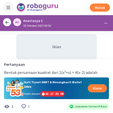
Masuk
Anastasya C
05 Oktober 2023 00:50
Iklan
Pertanyaan
Bentuk persamaan kuadrat dari 2(x²+x) = 4(x-2) adalah
Ikuti Tryout SNBT & Menangkan E-Wallet
100rb
Klaim
Habis dalam
01
:
17
:
32
:
07
1
1
Jawaban terverifikasi