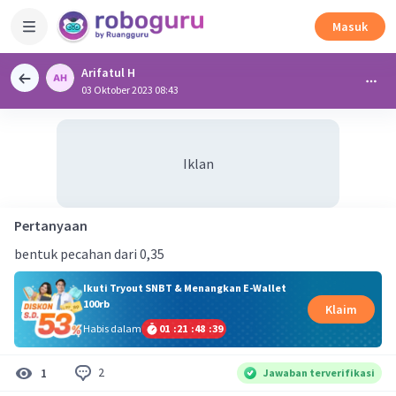
Masuk
Arifatul H
03 Oktober 2023 08:43
Iklan
Pertanyaan
bentuk pecahan dari 0,35
Ikuti Tryout SNBT & Menangkan E-Wallet
100rb
Klaim
Habis dalam
01
:
21
:
48
:
39
2
1
Jawaban terverifikasi