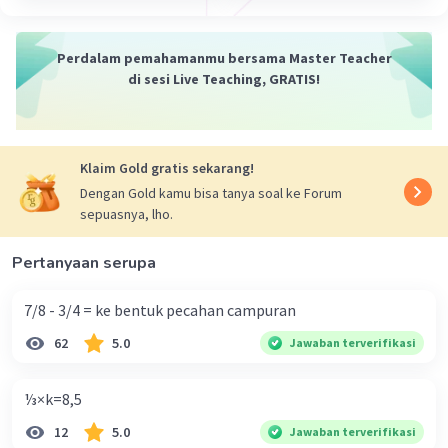
Perdalam pemahamanmu bersama Master Teacher
Nanda R
Community
Level 89
di sesi Live Teaching, GRATIS!
03 Oktober 2023 09:10
Jawaban terverifikasi
0,35 = 35/100
Iklan
Klaim Gold gratis sekarang!
karena 0,35 memiliki dua angka di belajan6koma,
Dengan Gold kamu bisa tanya soal ke Forum
maka dibagi dengan 100.
sepuasnya, lho.
·
0.0
(
0
)
Balas
Beri Rating
Pertanyaan serupa
7/8 - 3/4 = ke bentuk pecahan campuran
62
5.0
Jawaban terverifikasi
⅓×k=8,5
12
5.0
Jawaban terverifikasi