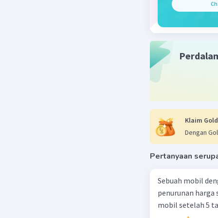
Ch
BLBI did
keuntunga
pemalsua
lainnya u
Perdala
4. Kolusi
dugaan ko
baik di p
memiliki 
tersebut
ke progra
Klaim Gold
bagi mere
Dengan Gol
Ancaman k
kerugian 
Pertanyaan serup
korupsi s
kekuasaan
Sebuah mobil den
memicu t
penurunan harga s
penegakan
mobil setelah 5 t