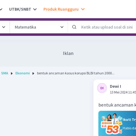
UTBK/SNBT
Produk Ruangguru
Iklan
SMA
Ekonomi
bentuk ancaman kasus korupsi BLBI tahun 2000...
Dewi I
13 Mei 2024 11:4
bentuk ancaman k
Ikuti T
Habis d