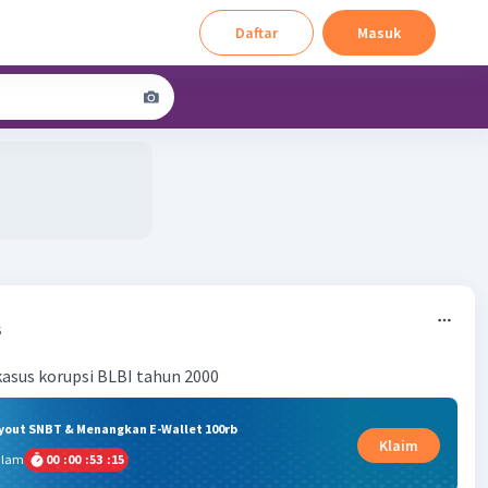
Daftar
Masuk
5
asus korupsi BLBI tahun 2000
ryout SNBT & Menangkan E-Wallet 100rb
Klaim
alam
00
:
00
:
53
:
14