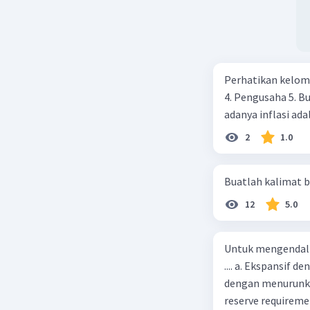
pada saat 
Beri R
Perhatikan kelomp
4. Pengusaha 5. B
adanya inflasi adalah
2
1.0
Buatlah kalimat b
12
5.0
Untuk mengendali
.... a. Ekspansif 
dengan menurunka
reserve requireme