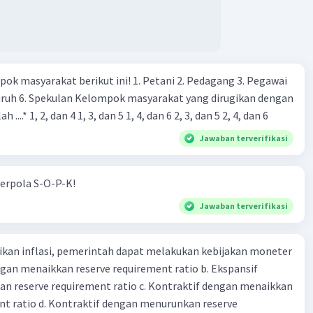
itu.
·
0.0
(
0
)
Balas
ating
ok masyarakat berikut ini! 1. Petani 2. Pedagang 3. Pegawai
uruh 6. Spekulan Kelompok masyarakat yang dirugikan dengan
 ....* 1, 2, dan 4 1, 3, dan 5 1, 4, dan 6 2, 3, dan 5 2, 4, dan 6
Jawaban terverifikasi
erpola S-O-P-K!
Jawaban terverifikasi
kan inflasi, pemerintah dapat melakukan kebijakan moneter
dengan menaikkan reserve requirement ratio b. Ekspansif
n reserve requirement ratio c. Kontraktif dengan menaikkan
nt ratio d. Kontraktif dengan menurunkan reserve