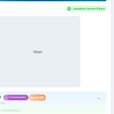
Jawaban terverifikasi
Iklan
M
Community
Level 58
2:56
terverifikasi