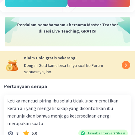
·
0.0
(
0
)
Balas
Beri Rating
Perdalam pemahamanmu bersama Master Teacher
di sesi Live Teaching, GRATIS!
Klaim Gold gratis sekarang!
Dengan Gold kamu bisa tanya soal ke Forum
sepuasnya, lho.
Pertanyaan serupa
ketika mencuci piring ibu selalu tidak lupa mematikan
keran air yang mengalir sikap yang dicontohkan ibu
menunjukkan bahwa menjaga ketersediaan energi
merupakan suatu
8
5.0
Jawaban terverifikasi