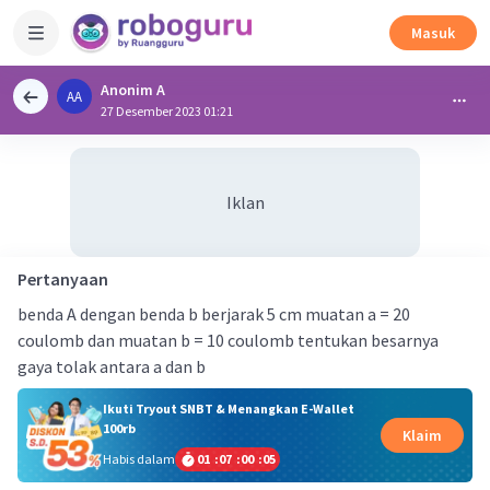
Masuk
Anonim A
AA
27 Desember 2023 01:21
Iklan
Pertanyaan
benda A dengan benda b berjarak 5 cm muatan a = 20
coulomb dan muatan b = 10 coulomb tentukan besarnya
gaya tolak antara a dan b
Ikuti Tryout SNBT & Menangkan E-Wallet
100rb
Klaim
Habis dalam
01
:
07
:
00
:
04