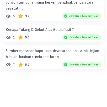
contoh tumbuhan yang berkembangbiak dengan cara
Iklan
vegetatif...
·
0.0
(
0
)
Balas
Beri Rating
5
3.7
Jawaban terverifikasi
Kenapa Tulang Di Sebut Alat Gerak Pasif ?
2
5.0
Jawaban terverifikasi
Sumber makanan kupu-kupu dewasa adalah ... a. biji-bijian
b. buah-buahan c. nektar d. laron
7
5.0
Jawaban terverifikasi