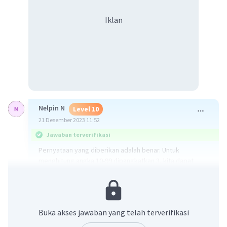
Iklan
Nelpin N
Level 10
21 Desember 2023 11:52
Jawaban terverifikasi
Pernyataan yang diberikan adalah benar. Untuk
menghitung angka 10-99 dipangkatkan 3, kita dapat
menggunakan aturan sebagai berikut:
- Satuan dipangkatkan 3: Misalnya, jika angka satuan
adalah 6, maka hasilnya adalah 6³ = 216.
Buka akses jawaban yang telah terverifikasi
- Ribuan adalah hasil dari puluhan dipangkatkan 3:
Misalnya, jika angka puluhan adalah 2, maka hasilnya