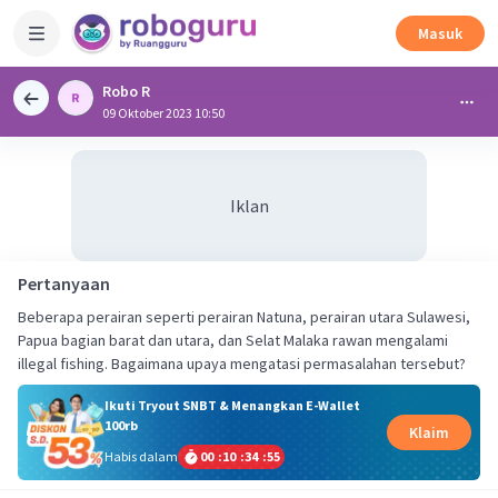
Masuk
Robo R
09 Oktober 2023 10:50
Iklan
Pertanyaan
Beberapa perairan seperti perairan Natuna, perairan utara Sulawesi,
Papua bagian barat dan utara, dan Selat Malaka rawan mengalami
illegal fishing. Bagaimana upaya mengatasi permasalahan tersebut?
Ikuti Tryout SNBT & Menangkan E-Wallet
100rb
Klaim
Habis dalam
00
:
10
:
34
:
55