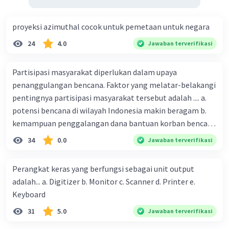
proyeksi azimuthal cocok untuk pemetaan untuk negara
24
4.0
Jawaban terverifikasi
Partisipasi masyarakat diperlukan dalam upaya
penanggulangan bencana. Faktor yang melatar-belakangi
pentingnya partisipasi masyarakat tersebut adalah .... a.
potensi bencana di wilayah Indonesia makin beragam b.
kemampuan penggalangan dana bantuan korban bencana
makin tinggi c. pemahaman pendidikan kebencanaan
34
0.0
Jawaban terverifikasi
kepada masyarakat masih rendah d. masyarakat
merupakan pihak yang langsung berhadapan dengan
Perangkat keras yang berfungsi sebagai unit output
bencana e. kepercayaan pemerintah bahwa masyarakat
adalah... a. Digitizer b. Monitor c. Scanner d. Printer e.
mampu mengatasi bencana
Keyboard
31
5.0
Jawaban terverifikasi