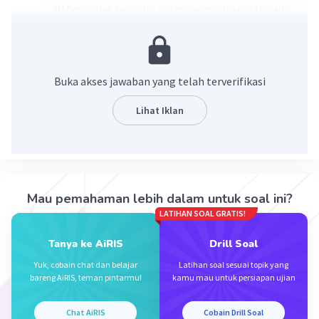
(1) Penguatan kapasitas sistem peringatan dini terpadu;
(2) Penguatan kapasitas operasi keamanan laut;
(3) Peningkatan penyelesaian kasus keamanan laut; dan
(4) Penyempurnaan regulasi tentang keamanan laut.
Buka akses jawaban yang telah terverifikasi
·
0.0
(
0
)
Balas
Beri Rating
Lihat Iklan
Mau pemahaman lebih dalam untuk soal ini?
Iklan
LATIHAN SOAL GRATIS!
Tanya ke AiRIS
Drill Soal
Yuk, cobain chat dan belajar
Latihan soal sesuai topik yang
bareng AiRIS, teman pintarmu!
kamu mau untuk persiapan ujian
Chat AiRIS
Cobain Drill Soal