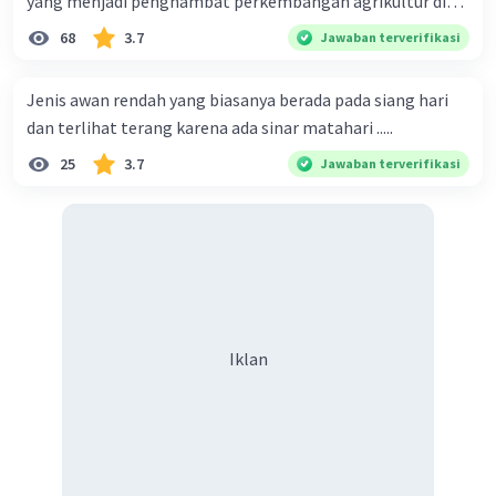
yang menjadi penghambat perkembangan agrikultur di
indonesia
68
3.7
Jawaban terverifikasi
Jenis awan rendah yang biasanya berada pada siang hari
dan terlihat terang karena ada sinar matahari .....
25
3.7
Jawaban terverifikasi
Iklan