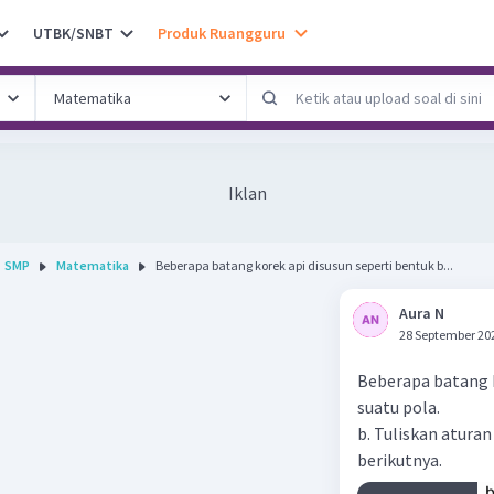
UTBK/SNBT
Produk Ruangguru
Iklan
SMP
Matematika
Beberapa batang korek api disusun seperti bentuk b...
Aura N
28 September 20
Beberapa batang k
suatu pola.
b. Tuliskan atura
berikutnya.