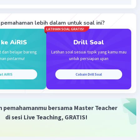
·
0.0
(
0
)
Balas
ating
pemahaman lebih dalam untuk soal ini?
LATIHAN SOAL GRATIS!
 ke AiRIS
Drill Soal
t dan belajar bareng
Latihan soal sesuai topik yang kamu mau
man pintarmu!
untuk persiapan ujian
Iklan
at AiRIS
Cobain Drill Soal
m pemahamanmu bersama Master Teacher
di sesi Live Teaching, GRATIS!