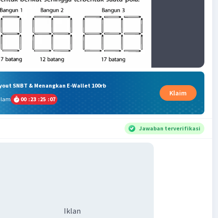
ryout SNBT & Menangkan E-Wallet 100rb
Klaim
alam
00
:
23
:
25
:
06
Jawaban terverifikasi
Iklan