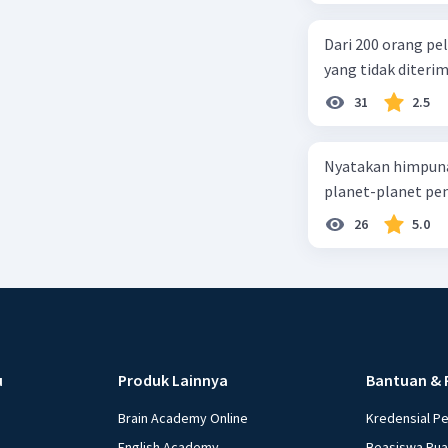
Dari 200 orang pe
yang tidak diterima
31
2.5
Nyatakan himpuna
planet-planet pen
26
5.0
u
Produk Lainnya
Bantuan & 
Brain Academy Online
Kredensial P
English Academy
Beasiswa Ru