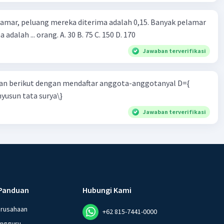
lamar, peluang mereka diterima adalah 0,15. Banyak pelamar
 adalah ... orang. A. 30 B. 75 C. 150 D. 170
Jawaban terverifikasi
n berikut dengan mendaftar anggota-anggotanyal D={
yusun tata surya\}
Jawaban terverifikasi
Panduan
Hubungi Kami
erusahaan
+62 815-7441-0000
angguru