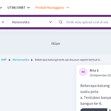
UTBK/SNBT
Produk Ruangguru
Iklan
SMP
Matematika
Beberapa batang korek api disusun seperti bentuk b...
Rita E
28 September 20
Beberapa batang k
suatu pola.
a. Tentukan bany
bangun ke-6.