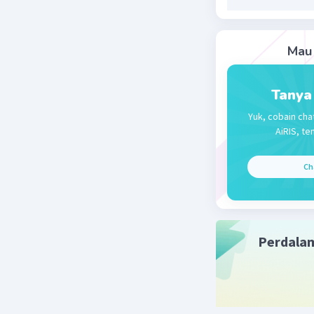
Mau 
Tanya
Yuk, cobain cha
AiRIS, te
Ch
Perdala