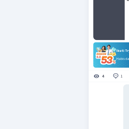
Ikuti T
Habis d
1
4