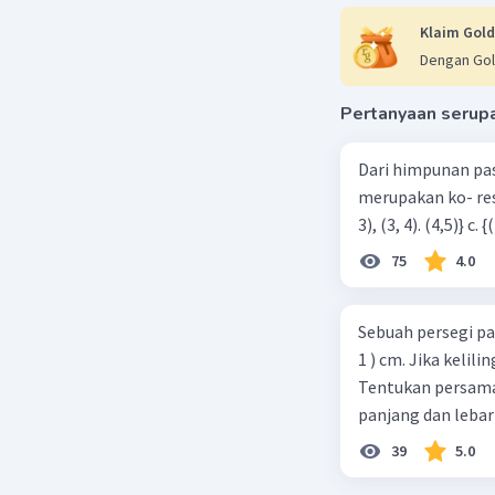
Klaim Gold
Dengan Gol
Pertanyaan serup
Dari himpunan pa
merupakan ko- respondensi satu-satu? a. {(1, 1), (2, 2), (3, 3), (4,4)} b. {(1, 2), (2,
75
4.0
Sebuah persegi pa
1 ) cm. Jika kelil
Tentukan persamaa
panjang dan lebar
39
5.0