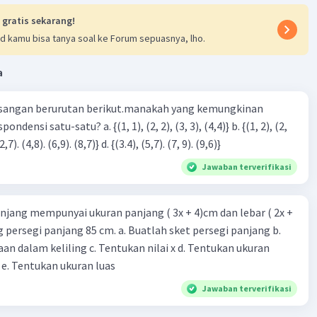
 gratis sekarang!
d kamu bisa tanya soal ke Forum sepuasnya, lho.
a
sangan berurutan berikut.manakah yang kemungkinan
3), (3, 4). (4,5)} c. {(2,7). (4,8). (6,9). (8,7)} d. {(3.4), (5,7). (7, 9). (9,6)}
Jawaban terverifikasi
njang mempunyai ukuran panjang ( 3x + 4)cm dan lebar ( 2x +
ing persegi panjang 85 cm. a. Buatlah sket persegi panjang b.
n dalam keliling c. Tentukan nilai x d. Tentukan ukuran
 e. Tentukan ukuran luas
Jawaban terverifikasi