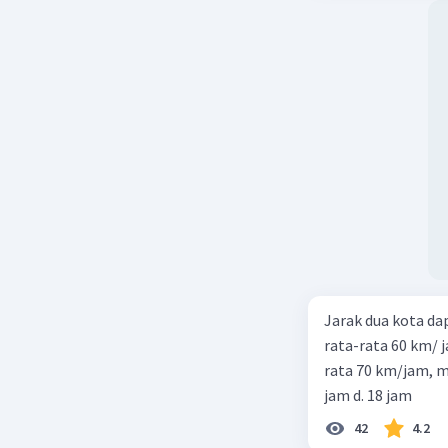
Jarak dua kota d
rata-rata 60 km/ 
rata 70 km/jam, maka waktu
jam d. 18 jam
42
4.2