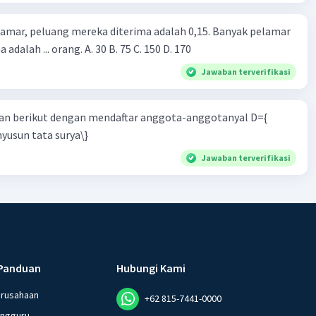
lamar, peluang mereka diterima adalah 0,15. Banyak pelamar
 adalah ... orang. A. 30 B. 75 C. 150 D. 170
Jawaban terverifikasi
n berikut dengan mendaftar anggota-anggotanyal D={
yusun tata surya\}
Jawaban terverifikasi
Panduan
Hubungi Kami
erusahaan
+62 815-7441-0000
angguru