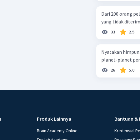
Dari 200 orang pe
yang tidak diterima
33
2.5
Nyatakan himpuna
planet-planet pen
26
5.0
u
Produk Lainnya
Bantuan & 
Brain Academy Online
Kredensial P
English Academy
Beasiswa Ru