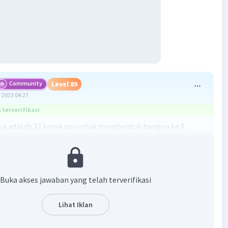
Community
Level 89
 2023 04:27
terverifikasi
a adalah 32 korek api untuk membentuk bangun ke 6.
 5
Buka akses jawaban yang telah terverifikasi
-1)b
1)5 = 7+5×5 = 7+25 = 32.
Lihat Iklan
·
0.0
(
0
)
Balas
ating