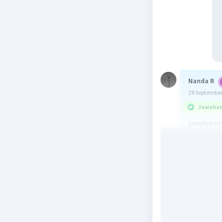
Nanda R
28 September
Jawaban 
jawabanny
a = 7
b = 12-7 =
Un = a+(n
U6 = 7+(6-
Beri R