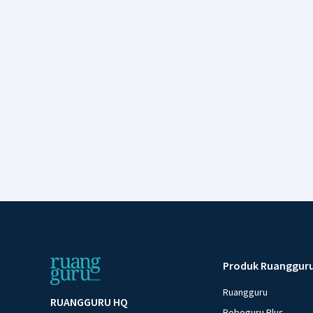
Produk Ruanggur
Ruangguru
RUANGGURU HQ
Roboguru Plus