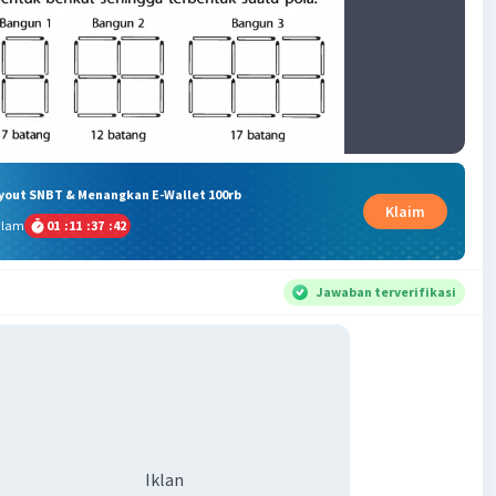
ryout SNBT & Menangkan E-Wallet 100rb
Klaim
alam
01
:
11
:
37
:
42
Jawaban terverifikasi
Iklan