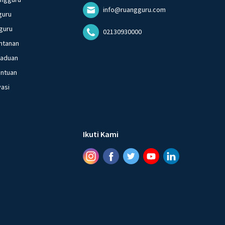
info@ruangguru.com
guru
guru
02130930000
ntanan
gaduan
entuan
vasi
Ikuti Kami