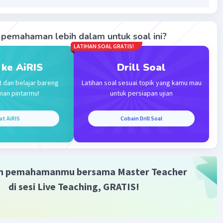
pemahaman lebih dalam untuk soal ini?
LATIHAN SOAL GRATIS!
 ke AiRIS
Drill Soal
Iklan
t dan belajar bareng
Latihan soal sesuai topik yang kamu mau
man pintarmu!
untuk persiapan ujian
at AiRIS
Cobain Drill Soal
m pemahamanmu bersama Master Teacher
di sesi Live Teaching, GRATIS!