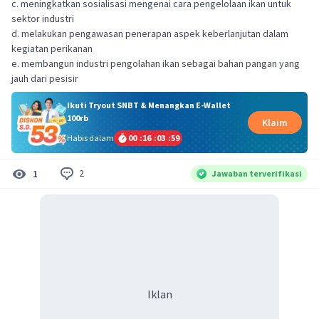
c. meningkatkan sosialisasi mengenai cara pengelolaan ikan untuk
sektor industri
d. melakukan pengawasan penerapan aspek keberlanjutan dalam
kegiatan perikanan
e. membangun industri pengolahan ikan sebagai bahan pangan yang
jauh dari pesisir
Ikuti Tryout SNBT & Menangkan E-Wallet
100rb
Klaim
Habis dalam
00
:
16
:
03
:
59
2
1
Jawaban terverifikasi
Iklan