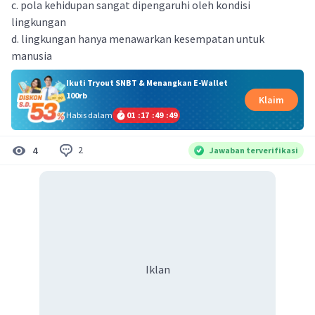
c. pola kehidupan sangat dipengaruhi oleh kondisi
lingkungan
d. lingkungan hanya menawarkan kesempatan untuk
manusia
Ikuti Tryout SNBT & Menangkan E-Wallet
100rb
Klaim
Habis dalam
01
:
17
:
49
:
48
2
4
Jawaban terverifikasi
Iklan