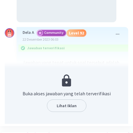
Dela A
Community
Level 92
22 Desember 2023 06:03
Jawaban terverifikasi
Jawaban yang tepat untuk soal tersebut adalah
opsi C. Pola kehidupan sangat dipengaruhi
oleh kondisi lingkungan
Menurut pandangan teori fisis determinisme,
Buka akses jawaban yang telah terverifikasi
kehidupan manusia dipengaruhi dan bergantung
pada kondisi alam di sekitarnya. Kondisi ini dapat
Lihat Iklan
dilihat dari pekerjaan, adat kebiasaan, dan pola
kehidupan masyarakat di suatu lingkungan.
Dalam pandangan fisis determinisme terdapat